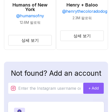
Humans of New
Henry + Baloo
York
@
henrythecoloradodog
@
humansofny
2.3M
팔로워
12.6M
팔로워
상세 보기
상세 보기
Not found? Add an account
+ Add