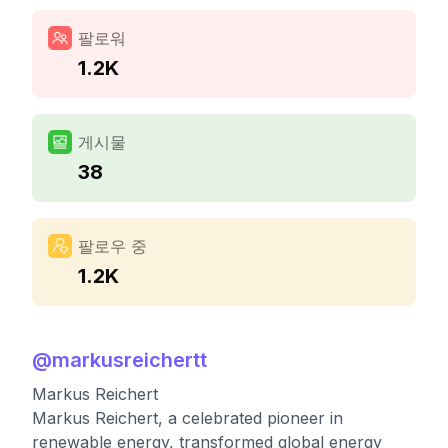
팔로워
1.2K
게시물
38
팔로우 중
1.2K
@
markusreichertt
Markus Reichert
Markus Reichert, a celebrated pioneer in
renewable energy, transformed global energy