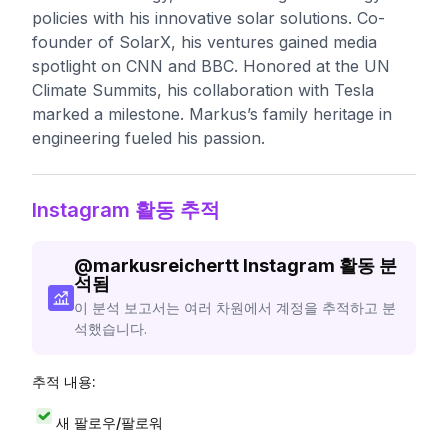
policies with his innovative solar solutions. Co-
founder of SolarX, his ventures gained media
spotlight on CNN and BBC. Honored at the UN
Climate Summits, his collaboration with Tesla
marked a milestone. Markus’s family heritage in
engineering fueled his passion.
Instagram 활동 추적
@
markusreichertt
Instagram 활동 분
석됨
이 분석 보고서는 여러 차원에서 계정을 추적하고 분
석했습니다.
추적 내용:
새 팔로우/팔로워