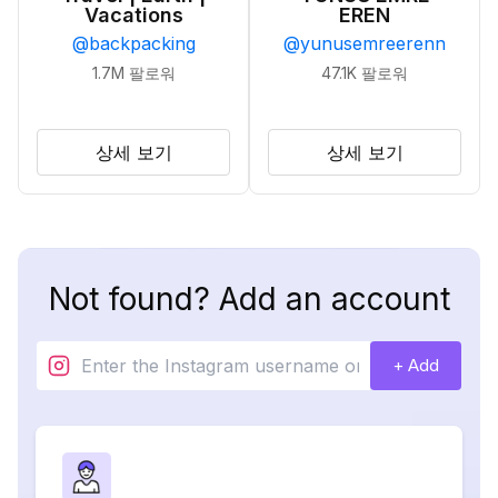
Vacations
EREN
@
backpacking
@
yunusemreerenn
1.7M
팔로워
47.1K
팔로워
상세 보기
상세 보기
Not found? Add an account
+ Add