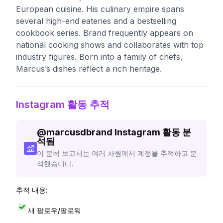
European cuisine. His culinary empire spans
several high-end eateries and a bestselling
cookbook series. Brand frequently appears on
national cooking shows and collaborates with top
industry figures. Born into a family of chefs,
Marcus’s dishes reflect a rich heritage.
Instagram 활동 추적
@
marcusdbrand
Instagram 활동 분
석됨
이 분석 보고서는 여러 차원에서 계정을 추적하고 분
석했습니다.
추적 내용:
새 팔로우/팔로워