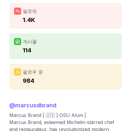
팔로워
1.4K
게시물
114
팔로우 중
984
@
marcusdbrand
Marcus Brand | 🇺🇸 | OSU Alum |
Marcus Brand, esteemed Michelin-starred chef
and restaurateur, has revolutionized modern