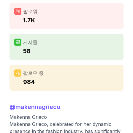
팔로워
1.7K
게시물
58
팔로우 중
984
@
makennagrieco
Makenna Grieco
Makenna Grieco, celebrated for her dynamic
presence in the fashion industry, has significantly