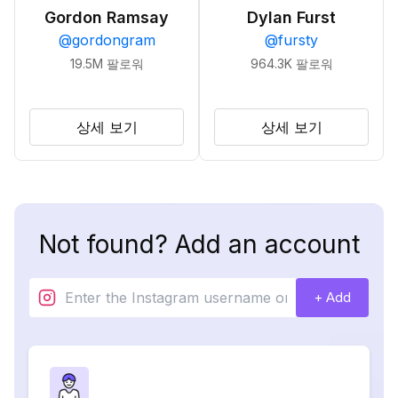
Gordon Ramsay
Dylan Furst
@
gordongram
@
fursty
19.5M
팔로워
964.3K
팔로워
상세 보기
상세 보기
Not found? Add an account
+ Add