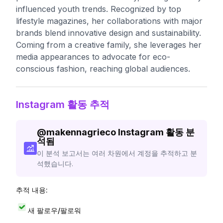
influenced youth trends. Recognized by top
lifestyle magazines, her collaborations with major
brands blend innovative design and sustainability.
Coming from a creative family, she leverages her
media appearances to advocate for eco-
conscious fashion, reaching global audiences.
Instagram 활동 추적
@
makennagrieco
Instagram 활동 분
석됨
이 분석 보고서는 여러 차원에서 계정을 추적하고 분
석했습니다.
추적 내용:
새 팔로우/팔로워