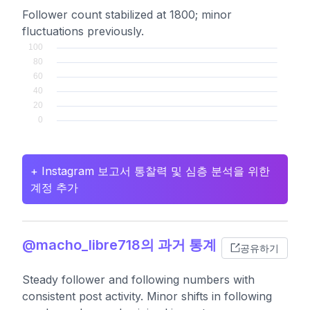
Follower count stabilized at 1800; minor
fluctuations previously.
+ Instagram 보고서 통찰력 및 심층 분석을 위한
계정 추가
@macho_libre718의 과거 통계
공유하기
Steady follower and following numbers with
consistent post activity. Minor shifts in following