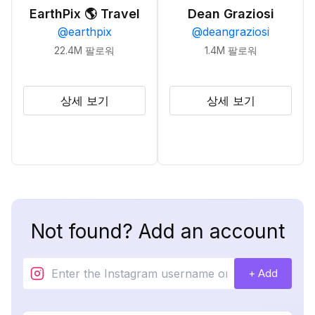
EarthPix 🌎 Travel
Dean Graziosi
@
earthpix
@
deangraziosi
22.4M
팔로워
1.4M
팔로워
상세 보기
상세 보기
Not found? Add an account
+ Add