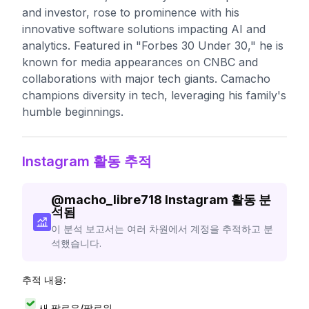
and investor, rose to prominence with his
innovative software solutions impacting AI and
analytics. Featured in "Forbes 30 Under 30," he is
known for media appearances on CNBC and
collaborations with major tech giants. Camacho
champions diversity in tech, leveraging his family's
humble beginnings.
Instagram 활동 추적
@
macho_libre718
Instagram 활동 분
석됨
이 분석 보고서는 여러 차원에서 계정을 추적하고 분
석했습니다.
추적 내용:
새 팔로우/팔로워