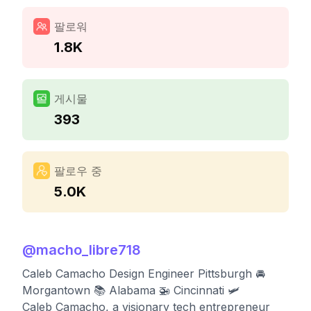
팔로워
1.8K
게시물
393
팔로우 중
5.0K
@
macho_libre718
Caleb Camacho Design Engineer Pittsburgh 🚘
Morgantown 📚 Alabama 🚁 Cincinnati 🛩
Caleb Camacho, a visionary tech entrepreneur