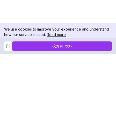
We use cookies to improve your experience and understand
how our service is used.
Read more
Not Now
Accept
계정 추가
DolphinRadar
궁극적인 인스타그램 활동 추적기
팔로우하기