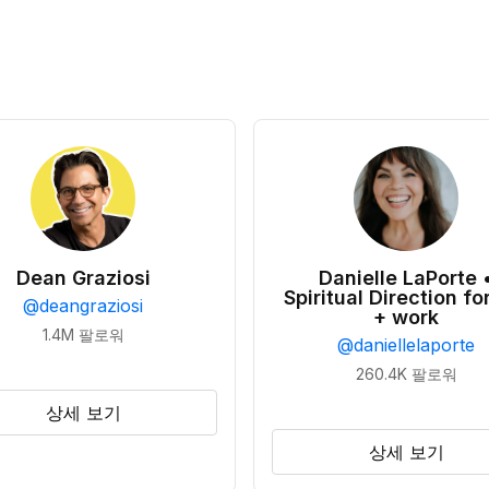
Dean Graziosi
Danielle LaPorte 
Spiritual Direction for
@
deangraziosi
+ work
1.4M
팔로워
@
daniellelaporte
260.4K
팔로워
상세 보기
상세 보기