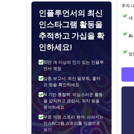
추적 
인플루언서의 최신
새
인스타그램 활동을
추적하고 가십을 확
A
인하세요!
방
10만 개 이상의 인기 있는 인플루
언서 계정
심층 보고서: 최신 팔로워, 좋아
요 등을 확인하세요
AI 기반 통찰력: 의심스러운 활동
을 감지하고 관심사, 위치 등을
분석하세요
무료 익명 스토리 뷰어: 사라지는
인스타그램 스토리를 익명으로
보기