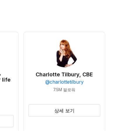
•
Charlotte Tilbury, CBE
 life
@
charlottetilbury
7.5M
팔로워
상세 보기