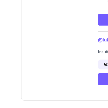
@lu
Insuf
날