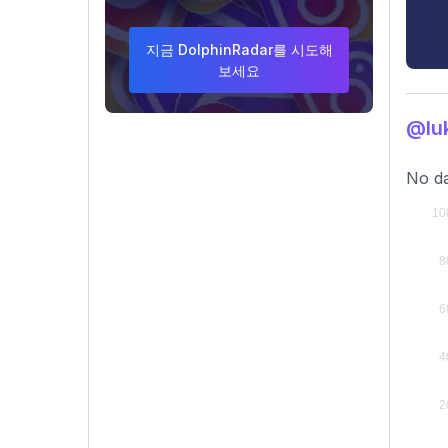
지금 DolphinRadar를 시도해
보세요
@lu
No da