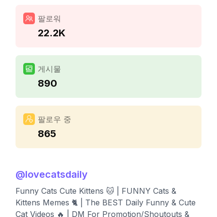
팔로워
22.2K
게시물
890
팔로우 중
865
@
lovecatsdaily
Funny Cats Cute Kittens 🐱 | FUNNY Cats &
Kittens Memes 🐈 | The BEST Daily Funny & Cute
Cat Videos 🔥 | DM For Promotion/Shoutouts &