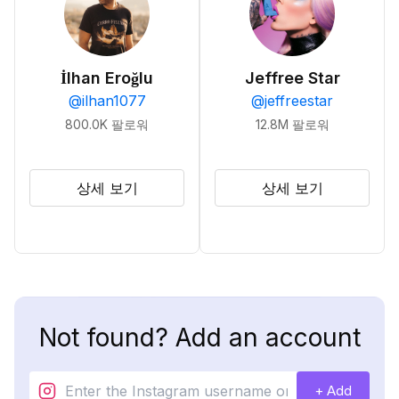
İlhan Eroğlu
Jeffree Star
@
ilhan1077
@
jeffreestar
800.0K
팔로워
12.8M
팔로워
상세 보기
상세 보기
Not found? Add an account
+ Add