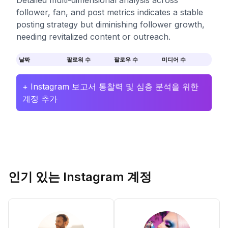
Detailed multi-dimensional analysis across
follower, fan, and post metrics indicates a stable
posting strategy but diminishing follower growth,
needing revitalized content or outreach.
날짜
팔로워 수
팔로우 수
미디어 수
+ Instagram 보고서 통찰력 및 심층 분석을 위한
계정 추가
인기 있는 Instagram 계정