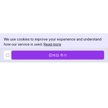
We use cookies to improve your experience and understand
how our service is used.
Read more
Not Now
Accept
계정 추가
DolphinRadar
궁극적인 인스타그램 활동 추적기