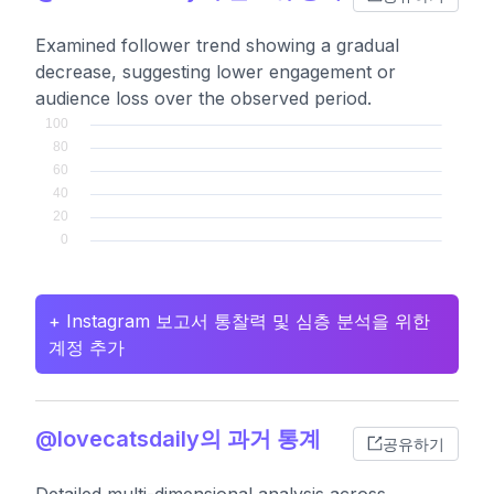
Examined follower trend showing a gradual
decrease, suggesting lower engagement or
audience loss over the observed period.
+ Instagram 보고서 통찰력 및 심층 분석을 위한
계정 추가
@lovecatsdaily의 과거 통계
공유하기