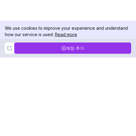
We use cookies to improve your experience and understand
how our service is used.
Read more
Not Now
Accept
계정 추가
DolphinRadar
궁극적인 인스타그램 활동 추적기
팔로우하기