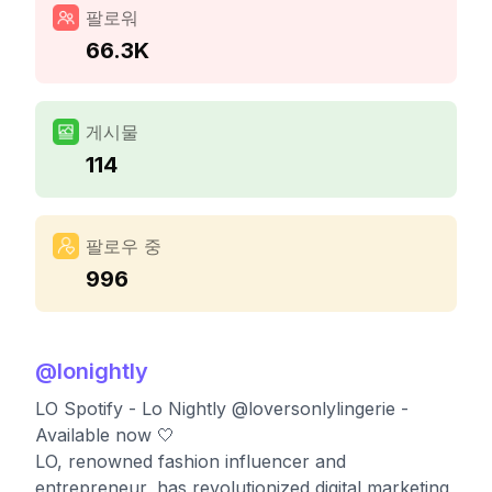
팔로워
66.3K
게시물
114
팔로우 중
996
@
lonightly
LO Spotify - Lo Nightly @loversonlylingerie -
Available now 🤍
LO, renowned fashion influencer and
entrepreneur, has revolutionized digital marketing