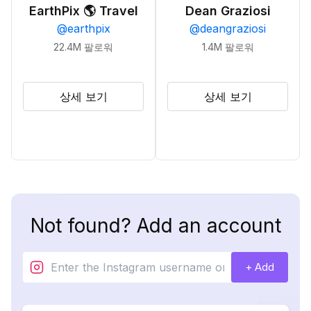
EarthPix 🌎 Travel
Dean Graziosi
@
earthpix
@
deangraziosi
22.4M
팔로워
1.4M
팔로워
상세 보기
상세 보기
Not found? Add an account
+ Add