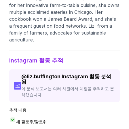
for her innovative farm-to-table cuisine, she owns
multiple acclaimed eateries in Chicago. Her
cookbook won a James Beard Award, and she's
a frequent guest on food networks. Liz, from a
family of farmers, advocates for sustainable
agriculture.
Instagram 활동 추적
@
liz.buffington
Instagram 활동 분석
됨
이 분석 보고서는 여러 차원에서 계정을 추적하고 분
석했습니다.
추적 내용:
새 팔로우/팔로워