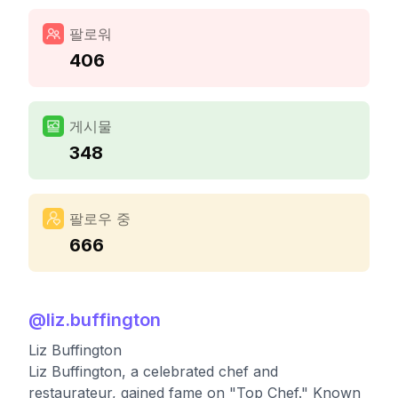
팔로워
406
게시물
348
팔로우 중
666
@
liz.buffington
Liz Buffington
Liz Buffington, a celebrated chef and
restaurateur, gained fame on "Top Chef." Known