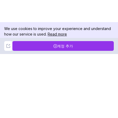
We use cookies to improve your experience and understand
how our service is used.
Read more
Not Now
Accept
계정 추가
DolphinRadar
궁극적인 인스타그램 활동 추적기
팔로우하기