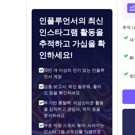
인플루언서의 최신
추적 
인스타그램 활동을
새
추적하고 가십을 확
인하세요!
A
10만 개 이상의 인기 있는 인플루
방
언서 계정
심층 보고서: 최신 팔로워, 좋아
요 등을 확인하세요
AI 기반 통찰력: 의심스러운 활동
을 감지하고 관심사, 위치 등을
분석하세요
무료 익명 스토리 뷰어: 사라지는
인스타그램 스토리를 익명으로