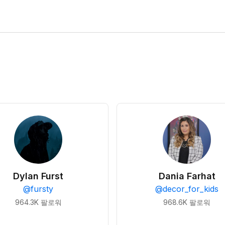
Dylan Furst
Dania Farhat
@
fursty
@
decor_for_kids
964.3K
팔로워
968.6K
팔로워