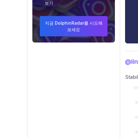
보기
지금 DolphinRadar를 시도해
보세요
@li
Stabi