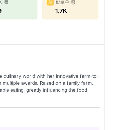
시물
팔로우 중
9
1.7K
 culinary world with her innovative farm-to-
multiple awards. Raised on a family farm,
ble eating, greatly influencing the food