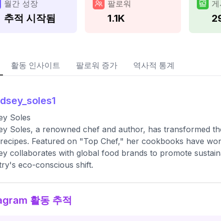
월간 성장
팔로워
게
추적 시작됨
1.1K
2
활동 인사이트
팔로워 증가
역사적 통계
ndsey_soles1
ey Soles
ey Soles, a renowned chef and author, has transformed the
 recipes. Featured on "Top Chef," her cookbooks have won 
ey collaborates with global food brands to promote sustaina
try's eco-conscious shift.
tagram 활동 추적