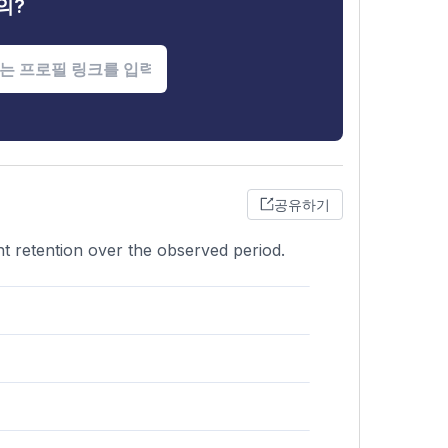
의?
공유하기
ient retention over the observed period.