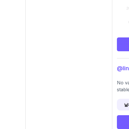
@li
No va
stabl
날