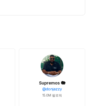
Supremos 🐘
@
donjazzy
15.0M
팔로워