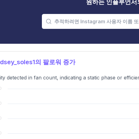
원하는 인플루언서
ndsey_soles1의 팔로워 증가
lity detected in fan count, indicating a static phase or effic