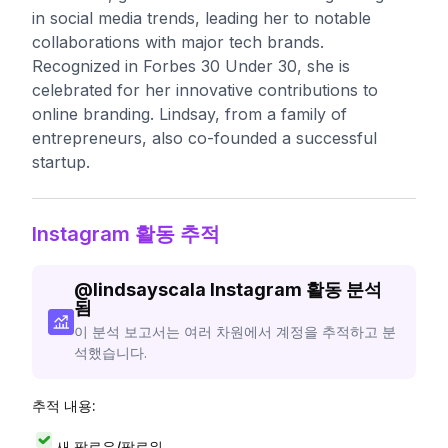
in social media trends, leading her to notable
collaborations with major tech brands.
Recognized in Forbes 30 Under 30, she is
celebrated for her innovative contributions to
online branding. Lindsay, from a family of
entrepreneurs, also co-founded a successful
startup.
Instagram 활동 추적
@
lindsayscala
Instagram 활동 분석
됨
이 분석 보고서는 여러 차원에서 계정을 추적하고 분
석했습니다.
추적 내용:
새 팔로우/팔로워