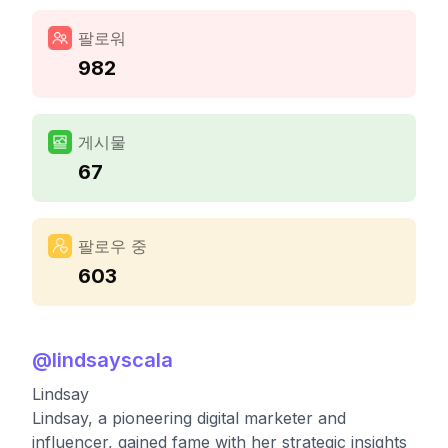
팔로워
982
게시물
67
팔로우 중
603
@
lindsayscala
Lindsay
Lindsay, a pioneering digital marketer and
influencer, gained fame with her strategic insights