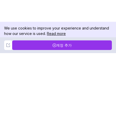
We use cookies to improve your experience and understand
how our service is used.
Read more
Not Now
Accept
계정 추가
DolphinRadar
궁극적인 인스타그램 활동 추적기
팔로우하기