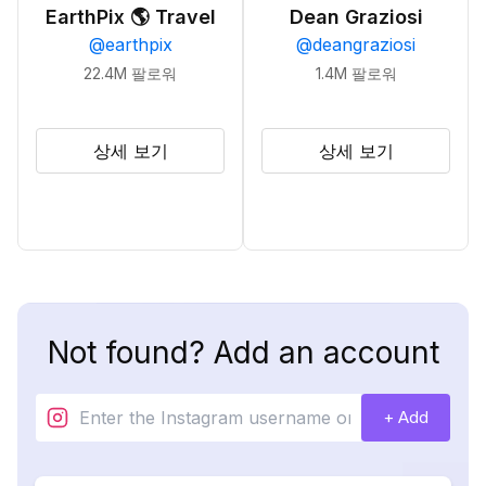
EarthPix 🌎 Travel
Dean Graziosi
@
earthpix
@
deangraziosi
22.4M
팔로워
1.4M
팔로워
상세 보기
상세 보기
Not found? Add an account
+ Add