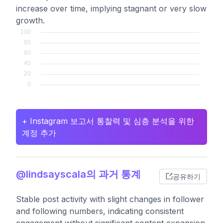
increase over time, implying stagnant or very slow
growth.
+ Instagram 보고서 통찰력 및 심층 분석을 위한
계정 추가
@lindsayscala의 과거 통계
공유하기
Stable post activity with slight changes in follower
and following numbers, indicating consistent