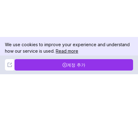
We use cookies to improve your experience and understand
how our service is used.
Read more
Not Now
Accept
계정 추가
DolphinRadar
궁극적인 인스타그램 활동 추적기
팔로우하기