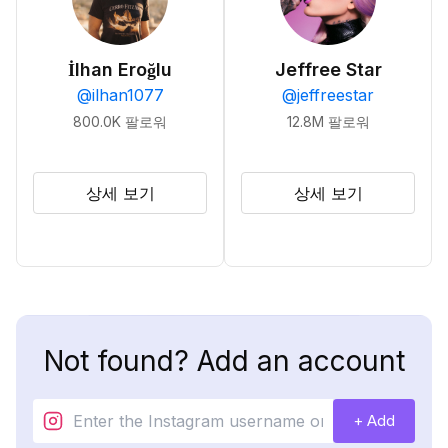
İlhan Eroğlu
Jeffree Star
@
ilhan1077
@
jeffreestar
800.0K
팔로워
12.8M
팔로워
상세 보기
상세 보기
Not found? Add an account
+ Add