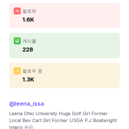
팔로워
1.6K
게시물
228
팔로우 중
1.3K
@
leena_issa
Leena Ohio University Huge Golf Girl Former
Local Bev Cart Girl Former USGA P.J Boatwright
Intern 🌞🌝