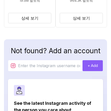
19.5M
팔로워
964.3K
팔로워
상세 보기
상세 보기
Not found? Add an account
+ Add
See the latest Instagram activity of
the person you care about