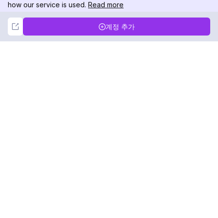
how our service is used.
Read more
Not Now
Accept
계정 추가
DolphinRadar
궁극적인 인스타그램 활동 추적기
팔로우하기
제품
자료
분석 샘플
변경 로그
가격
블로그
문의하기
회사 소개