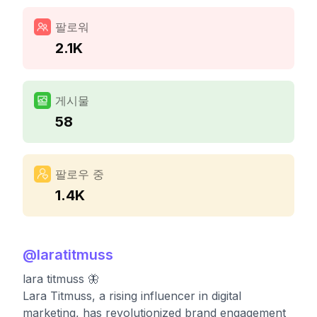
팔로워
2.1K
게시물
58
팔로우 중
1.4K
@
laratitmuss
lara titmuss 🦋
Lara Titmuss, a rising influencer in digital
marketing, has revolutionized brand engagement