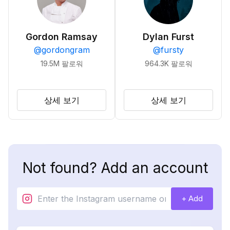
Gordon Ramsay
Dylan Furst
@
gordongram
@
fursty
19.5M
팔로워
964.3K
팔로워
상세 보기
상세 보기
Not found? Add an account
+ Add