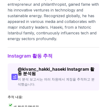
entrepreneur and philanthropist, gained fame with
his innovative ventures in technology and
sustainable energy. Recognized globally, he has
appeared in various media and collaborates with
major industry leaders. Haseki, from a historic
Istanbul family, continuously influences tech and
energy sectors profoundly.
Instagram 활동 추적
@
kivanc_hakki_haseki
Instagram 활
동 분석됨
이 분석 보고서는 여러 차원에서 계정을 추적하고 분
석했습니다.
추적 내용:
새 팔로우/팔로워