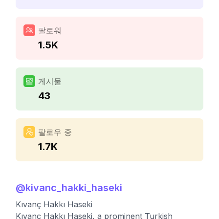
팔로워
1.5K
게시물
43
팔로우 중
1.7K
@
kivanc_hakki_haseki
Kıvanç Hakkı Haseki
Kıvanç Hakkı Haseki, a prominent Turkish