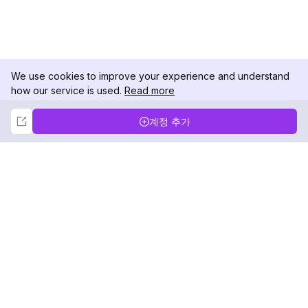
We use cookies to improve your experience and understand
how our service is used.
Read more
Not Now
Accept
계정 추가
DolphinRadar
궁극적인 인스타그램 활동 추적기
팔로우하기