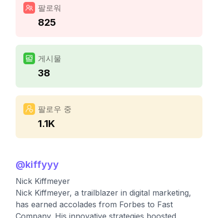
팔로워
825
게시물
38
팔로우 중
1.1K
@
kiffyyy
Nick Kiffmeyer
Nick Kiffmeyer, a trailblazer in digital marketing,
has earned accolades from Forbes to Fast
Company. His innovative strategies boosted