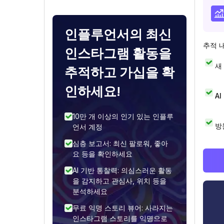
인플루언서의 최신
추적 
인스타그램 활동을
새
추적하고 가십을 확
인하세요!
A
10만 개 이상의 인기 있는 인플루
방
언서 계정
심층 보고서: 최신 팔로워, 좋아
요 등을 확인하세요
AI 기반 통찰력: 의심스러운 활동
을 감지하고 관심사, 위치 등을
분석하세요
무료 익명 스토리 뷰어: 사라지는
인스타그램 스토리를 익명으로