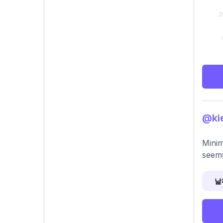
@ki
Minim
seems
날