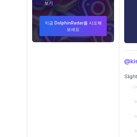
보기
지금 DolphinRadar를 시도해
보세요
@ki
Sligh