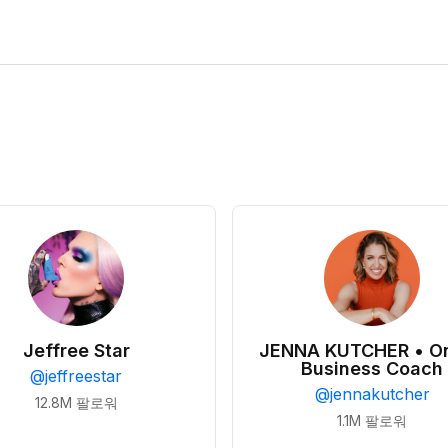
Jeffree Star
JENNA KUTCHER • On
Business Coach
@
jeffreestar
@
jennakutcher
12.8M
팔로워
1.1M
팔로워