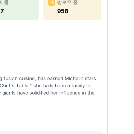
시물
팔로우 중
17
958
 fusion cuisine, has earned Michelin stars
Chef's Table," she hails from a family of
 giants have solidified her influence in the