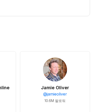
line
Jamie Oliver
@
jamieoliver
10.6M
팔로워