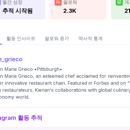
월간 성장
팔로워
게
추적 시작됨
2.3K
2
활동 인사이트
팔로워 증가
역사적 통계
e_grieco
an Marie Grieco •Pittsburgh•
an Marie Grieco, an esteemed chef acclaimed for reinventing
er innovative restaurant chain. Featured in Forbes and on "
an restaurateurs. Kierian's collaborations with global culinary
ronomy world.
tagram 활동 추적