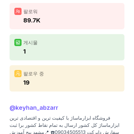
팔로워
89.7K
게시물
1
팔로우 중
19
@
keyhan_abzarr
فروشگاه ابزارماساژ با کیفیت ترین و اقتصادی ترین
ابزارماساژ کل کشور ارسال به تمام نقاط کشور برا ثبت
سفارش دایرکت 09034505513☎️ 📍مشهد پیج آموزش