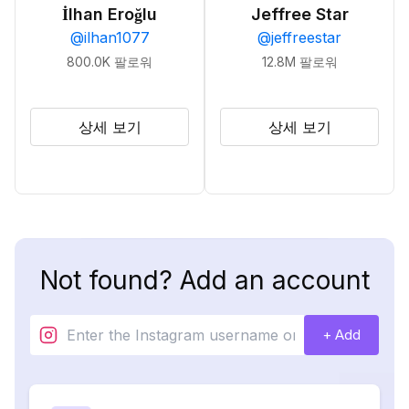
İlhan Eroğlu
Jeffree Star
@
ilhan1077
@
jeffreestar
800.0K
팔로워
12.8M
팔로워
상세 보기
상세 보기
Not found? Add an account
+ Add