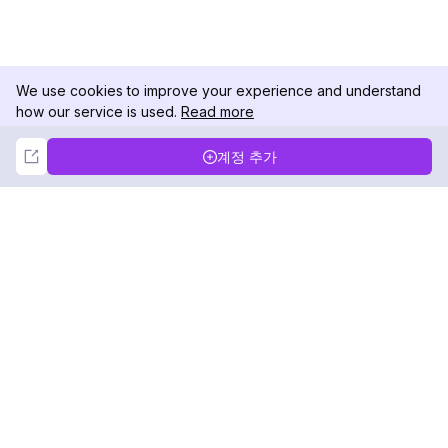
We use cookies to improve your experience and understand
how our service is used.
Read more
Not Now
Accept
계정 추가
DolphinRadar
궁극적인 인스타그램 활동 추적기
팔로우하기