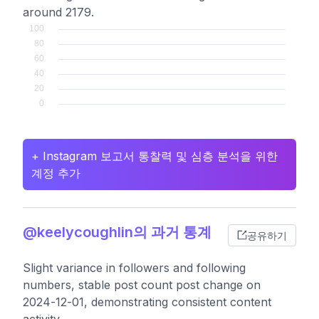
around 2179.
+ Instagram 보고서 통찰력 및 심층 분석을 위한
계정 추가
@keelycoughlin의 과거 통계
공유하기
Slight variance in followers and following
numbers, stable post count post change on
2024-12-01, demonstrating consistent content