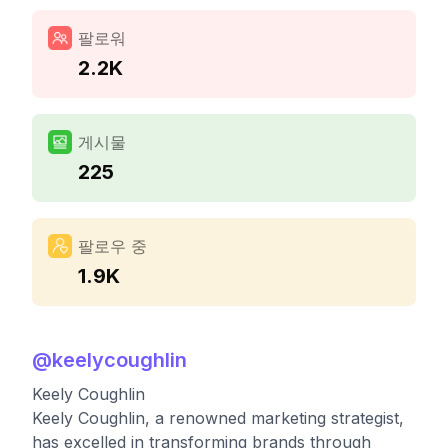
팔로워
2.2K
게시물
225
팔로우 중
1.9K
@
keelycoughlin
Keely Coughlin
Keely Coughlin, a renowned marketing strategist,
has excelled in transforming brands through