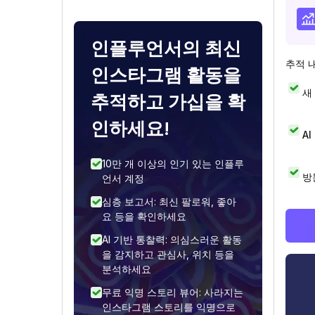
인플루언서의 최신
추적 
인스타그램 활동을
새
추적하고 가십을 확
인하세요!
A
10만 개 이상의 인기 있는 인플루
방
언서 계정
심층 보고서: 최신 팔로워, 좋아
요 등을 확인하세요
AI 기반 통찰력: 의심스러운 활동
을 감지하고 관심사, 위치 등을
분석하세요
무료 익명 스토리 뷰어: 사라지는
인스타그램 스토리를 익명으로