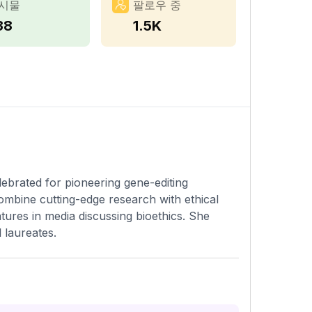
시물
팔로우 중
38
1.5K
lebrated for pioneering gene-editing
ombine cutting-edge research with ethical
tures in media discussing bioethics. She
 laureates.