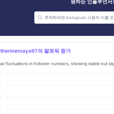
원하는 인플루언서
therinemaya97의 팔로워 증가
al fluctuations in follower numbers, showing stable but sli