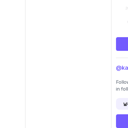
@ka
Follo
in fo
날