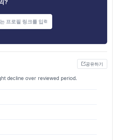
의?
공유하기
ght decline over reviewed period.