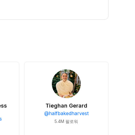
ess
Tieghan Gerard
@
halfbakedharvest
s
5.4M
팔로워