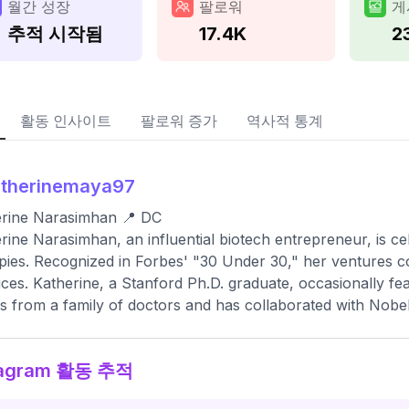
월간 성장
팔로워
게
추적 시작됨
17.4K
2
활동 인사이트
팔로워 증가
역사적 통계
atherinemaya97
erine Narasimhan 📍 DC
rine Narasimhan, an influential biotech entrepreneur, is ce
pies. Recognized in Forbes' "30 Under 30," her ventures c
ices. Katherine, a Stanford Ph.D. graduate, occasionally fea
 from a family of doctors and has collaborated with Nobel
tagram 활동 추적