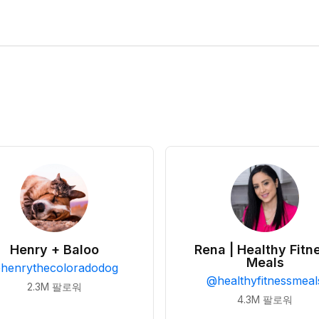
Henry + Baloo
Rena | Healthy Fitn
Meals
@
henrythecoloradodog
@
healthyfitnessmeal
2.3M
팔로워
4.3M
팔로워