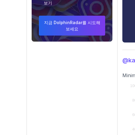
보기
지금 DolphinRadar를 시도해
보세요
@ka
Minim