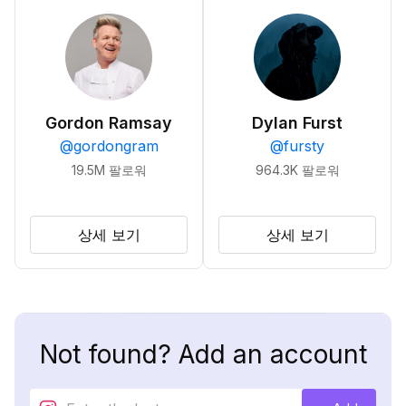
Gordon Ramsay
Dylan Furst
@
gordongram
@
fursty
19.5M
팔로워
964.3K
팔로워
상세 보기
상세 보기
Not found? Add an account