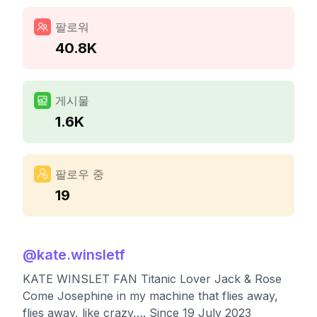
팔로워
40.8K
게시물
1.6K
팔로우 중
19
@
kate.winsletf
KATE WINSLET FAN Titanic Lover Jack & Rose
Come Josephine in my machine that flies away,
flies away, like crazy…. Since 19 July 2023