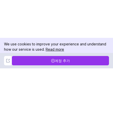
We use cookies to improve your experience and understand
how our service is used.
Read more
Not Now
Accept
계정 추가
DolphinRadar
궁극적인 인스타그램 활동 추적기