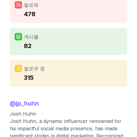
팔로워
478
게시물
82
팔로우 중
315
@
jp_huhn
Josh Huhn
Josh Huhn, a dynamic influencer renowned for
his impactful social media presence, has made
significant strides in digital marketing. Recognized