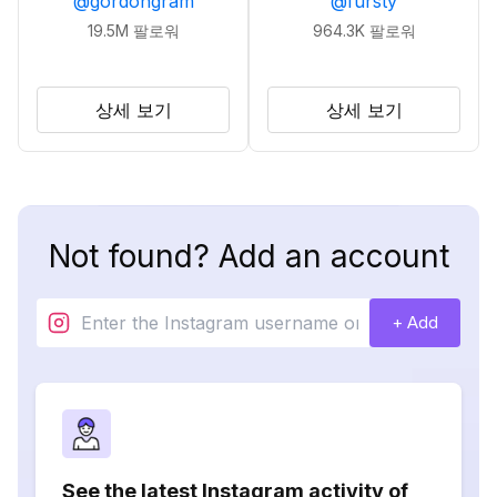
@
gordongram
@
fursty
19.5M
팔로워
964.3K
팔로워
상세 보기
상세 보기
Not found? Add an account
+ Add
See the latest Instagram activity of