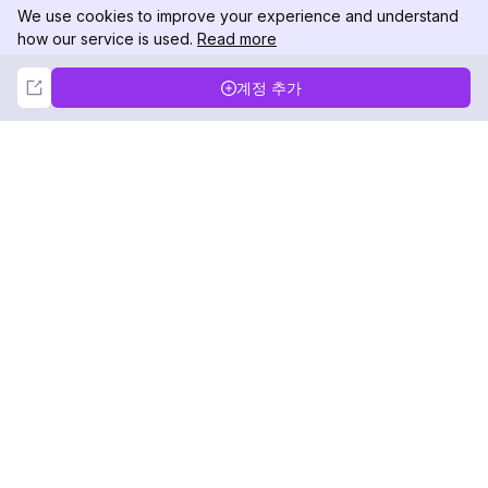
We use cookies to improve your experience and understand
how our service is used.
Read more
Not Now
Accept
계정 추가
DolphinRadar
궁극적인 인스타그램 활동 추적기
팔로우하기
제품
자료
분석 샘플
변경 로그
가격
블로그