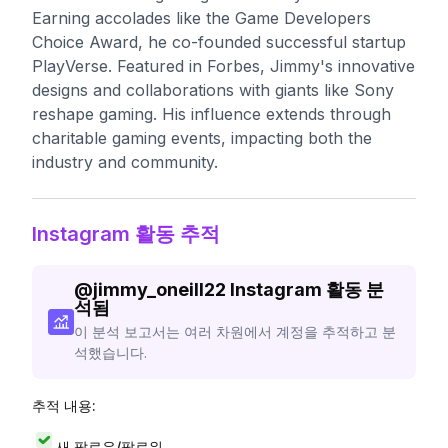
Earning accolades like the Game Developers
Choice Award, he co-founded successful startup
PlayVerse. Featured in Forbes, Jimmy's innovative
designs and collaborations with giants like Sony
reshape gaming. His influence extends through
charitable gaming events, impacting both the
industry and community.
Instagram 활동 추적
@
jimmy_oneill22
Instagram 활동 분
석됨
이 분석 보고서는 여러 차원에서 계정을 추적하고 분
석했습니다.
추적 내용:
새 팔로우/팔로워