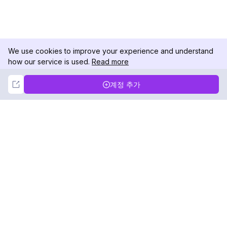
We use cookies to improve your experience and understand
how our service is used.
Read more
Not Now
Accept
계정 추가
DolphinRadar
궁극적인 인스타그램 활동 추적기
팔로우하기