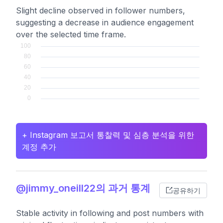
Slight decline observed in follower numbers,
suggesting a decrease in audience engagement
over the selected time frame.
+ Instagram 보고서 통찰력 및 심층 분석을 위한
계정 추가
@jimmy_oneill22의 과거 통계
공유하기
Stable activity in following and post numbers with