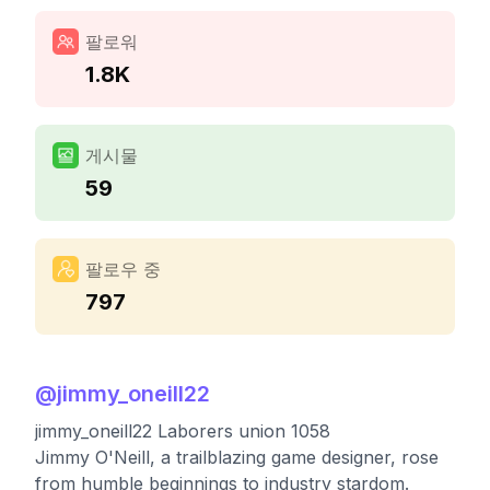
팔로워
1.8K
게시물
59
팔로우 중
797
@
jimmy_oneill22
jimmy_oneill22 Laborers union 1058
Jimmy O'Neill, a trailblazing game designer, rose
from humble beginnings to industry stardom.