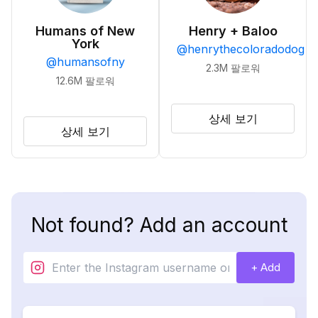
Humans of New
Henry + Baloo
York
@
henrythecoloradodog
@
humansofny
2.3M
팔로워
12.6M
팔로워
상세 보기
상세 보기
Not found? Add an account
+ Add