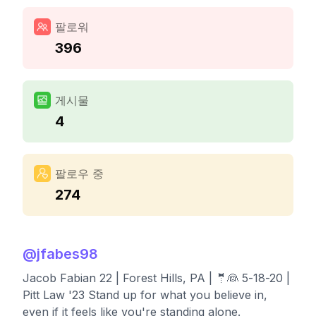
팔로워
396
게시물
4
팔로우 중
274
@
jfabes98
Jacob Fabian 22 | Forest Hills, PA | 🤵👰 5-18-20 |
Pitt Law '23 Stand up for what you believe in,
even if it feels like you're standing alone.