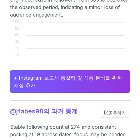
the observed period, indicating a minor loss of
audience engagement.
+ Instagram 보고서 통찰력 및 심층 분석을 위한
계정 추가
@jfabes98의 과거 통계
공유하기
Stable following count at 274 and consistent
posting at 19 across dates; focus may be needed