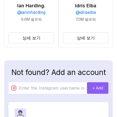
Ian Harding.
Idris Elba
@
ianmharding
@
idriselba
6.6M
팔로워
7.0M
팔로워
상세 보기
상세 보기
Not found? Add an account
+ Add