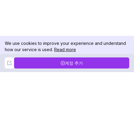
We use cookies to improve your experience and understand
how our service is used.
Read more
Not Now
Accept
계정 추가
DolphinRadar
궁극적인 인스타그램 활동 추적기
팔로우하기