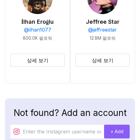
İlhan Eroğlu
Jeffree Star
@
ilhan1077
@
jeffreestar
800.0K
팔로워
12.8M
팔로워
상세 보기
상세 보기
Not found? Add an account
+ Add