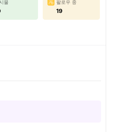
시물
팔로우 중
0
19