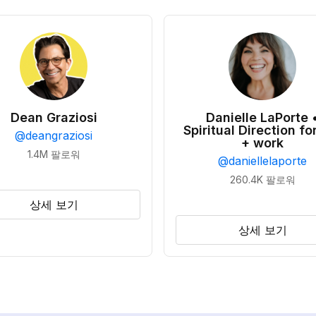
Dean Graziosi
Danielle LaPorte 
Spiritual Direction for
@
deangraziosi
+ work
1.4M
팔로워
@
daniellelaporte
260.4K
팔로워
상세 보기
상세 보기