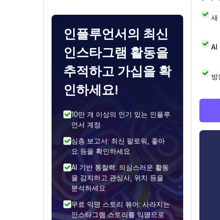
새
인플루언서의 최신
A
인스타그램 활동을
추적하고 가십을 확
방
인하세요!
10만 개 이상의 인기 있는 인플루
언서 계정
심층 보고서: 최신 팔로워, 좋아
요 등을 확인하세요
AI 기반 통찰력: 의심스러운 활동
을 감지하고 관심사, 위치 등을
분석하세요
무료 익명 스토리 뷰어: 사라지는
인스타그램 스토리를 익명으로