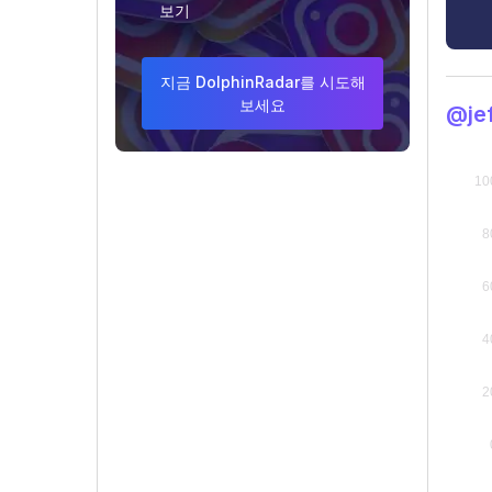
보기
지금 DolphinRadar를 시도해
보세요
@je