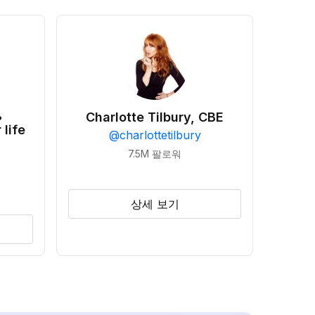
•
Charlotte Tilbury, CBE
 life
@
charlottetilbury
7.5M
팔로워
상세 보기