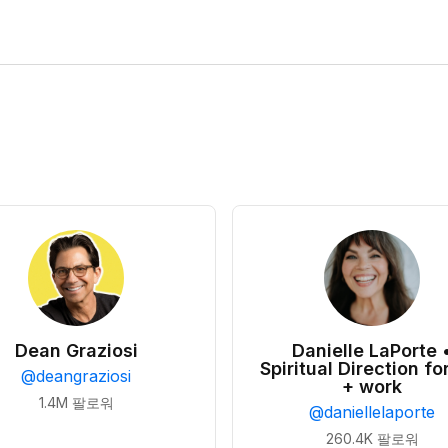
Dean Graziosi
Danielle LaPorte 
Spiritual Direction for
@
deangraziosi
+ work
1.4M
팔로워
@
daniellelaporte
260.4K
팔로워