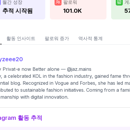
월간 성장
팔로워
게
추적 시작됨
101.0K
5
활동 인사이트
팔로워 증가
역사적 통계
ayzeee20
 Privat-e now Better alone — @jaz.mains
, a celebrated KOL in the fashion industry, gained fame thr
ential blog. Recognized in Vogue and Forbes, she has led 
ibuted to sustainable fashion initiatives. Coming from a fami
smanship with digital innovation.
tagram 활동 추적