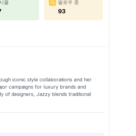
시물
팔로우 중
7
93
ough iconic style collaborations and her
major campaigns for luxury brands and
ly of designers, Jazzy blends traditional