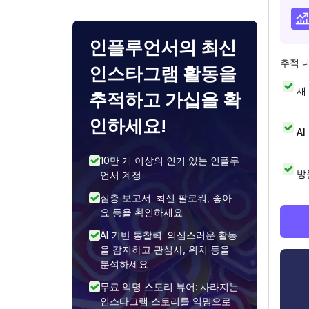
인플루언서의 최신
추적 
인스타그램 활동을
새
추적하고 가십을 확
인하세요!
A
10만 개 이상의 인기 있는 인플루
방
언서 계정
심층 보고서: 최신 팔로워, 좋아
요 등을 확인하세요
AI 기반 통찰력: 의심스러운 활동
을 감지하고 관심사, 위치 등을
분석하세요
무료 익명 스토리 뷰어: 사라지는
인스타그램 스토리를 익명으로