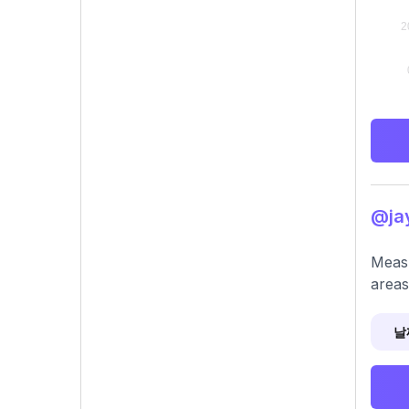
@ja
Measu
areas
날