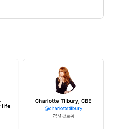
•
Charlotte Tilbury, CBE
 life
@
charlottetilbury
7.5M
팔로워