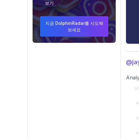
보기
지금 DolphinRadar를 시도해
보세요
@ja
Analy