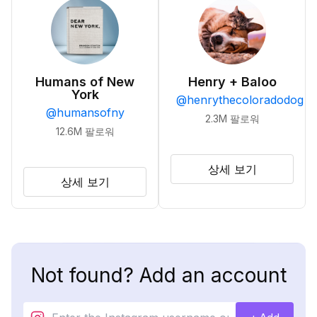
Humans of New
Henry + Baloo
York
@
henrythecoloradodog
@
humansofny
2.3M
팔로워
12.6M
팔로워
상세 보기
상세 보기
Not found? Add an account