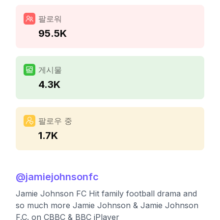
팔로워
95.5K
게시물
4.3K
팔로우 중
1.7K
@
jamiejohnsonfc
Jamie Johnson FC Hit family football drama and
so much more Jamie Johnson & Jamie Johnson
F.C. on CBBC & BBC iPlayer