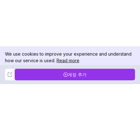
We use cookies to improve your experience and understand
how our service is used.
Read more
Not Now
Accept
계정 추가
DolphinRadar
궁극적인 인스타그램 활동 추적기