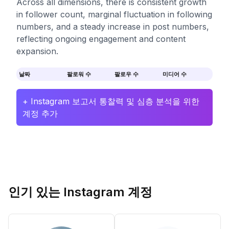
Across all dimensions, there is consistent growth
in follower count, marginal fluctuation in following
numbers, and a steady increase in post numbers,
reflecting ongoing engagement and content
expansion.
날짜
팔로워 수
팔로우 수
미디어 수
+ Instagram 보고서 통찰력 및 심층 분석을 위한
계정 추가
인기 있는 Instagram 계정