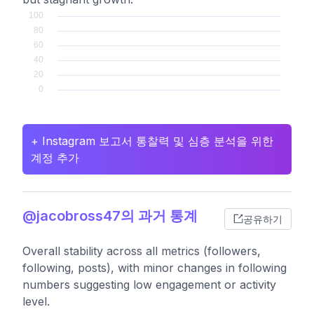
+ Instagram 보고서 통찰력 및 심층 분석을 위한
계정 추가
@jacobross47의 과거 통계
공유하기
Overall stability across all metrics (followers,
following, posts), with minor changes in following
numbers suggesting low engagement or activity
level.