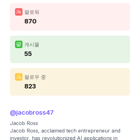
팔로워
870
게시물
55
팔로우 중
823
@
jacobross47
Jacob Ross
Jacob Ross, acclaimed tech entrepreneur and
investor, has revolutionized AI applications in