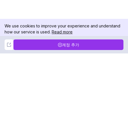
We use cookies to improve your experience and understand
how our service is used.
Read more
Not Now
Accept
계정 추가
DolphinRadar
궁극적인 인스타그램 활동 추적기
팔로우하기