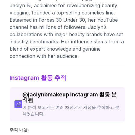
Jaclyn B., acclaimed for revolutionizing beauty
vlogging, founded a top-selling cosmetics line.
Esteemed in Forbes 30 Under 30, her YouTube
channel has millions of followers. Jaclyn’s
collaborations with major beauty brands have set
industry benchmarks. Her influence stems from a
blend of expert knowledge and genuine
connection with her audience.
Instagram 활동 추적
@
jaclynbmakeup
Instagram 활동 분
석됨
이 분석 보고서는 여러 차원에서 계정을 추적하고 분
석했습니다.
추적 내용: