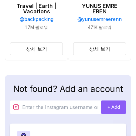
Travel | Earth |
YUNUS EMRE
Vacations
EREN
@
backpacking
@
yunusemreerenn
1.7M
팔로워
47.1K
팔로워
상세 보기
상세 보기
Not found? Add an account
+ Add