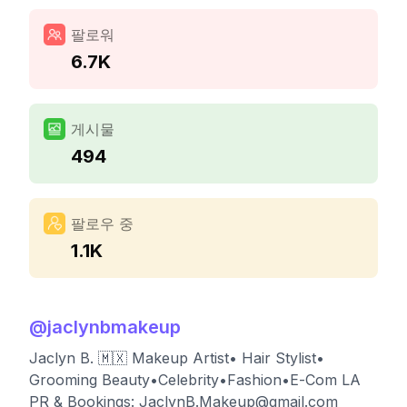
팔로워
6.7K
게시물
494
팔로우 중
1.1K
@
jaclynbmakeup
Jaclyn B. 🇲🇽 Makeup Artist• Hair Stylist•
Grooming Beauty•Celebrity•Fashion•E-Com LA
PR & Bookings:
JaclynB.Makeup@gmail.com