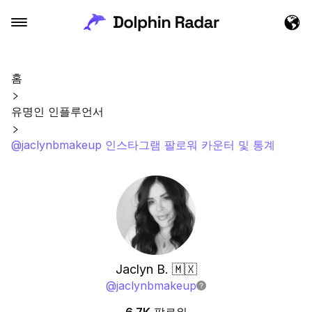
홈
유명인 인플루언서
@jaclynbmakeup 인스타그램 팔로워 카운터 및 통계
Jaclyn B. 🇲🇽
@
jaclynbmakeup