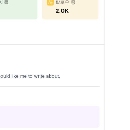
시물
팔로우 중
5
2.0K
uld like me to write about.