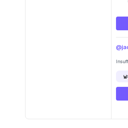
@ja
Insuf
날