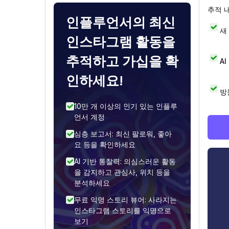
추적 
인플루언서의 최신
새
인스타그램 활동을
추적하고 가십을 확
A
인하세요!
방
10만 개 이상의 인기 있는 인플루
언서 계정
심층 보고서: 최신 팔로워, 좋아
요 등을 확인하세요
AI 기반 통찰력: 의심스러운 활동
을 감지하고 관심사, 위치 등을
분석하세요
무료 익명 스토리 뷰어: 사라지는
인스타그램 스토리를 익명으로
보기