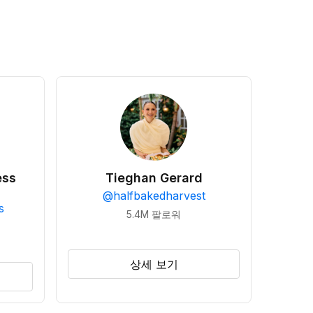
ess
Tieghan Gerard
@
halfbakedharvest
s
5.4M
팔로워
상세 보기