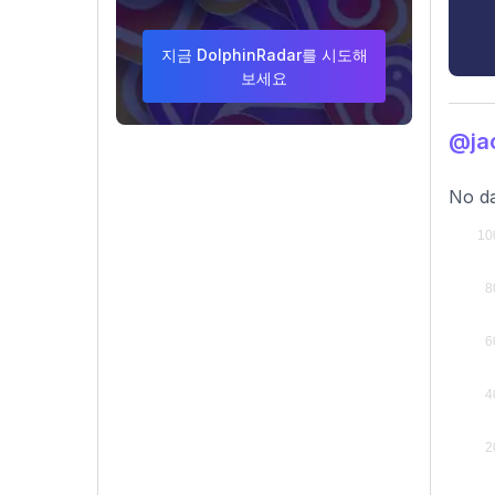
지금 DolphinRadar를 시도해
보세요
@ja
No da