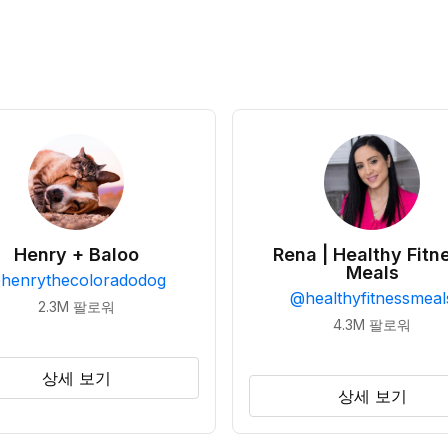
Henry + Baloo
Rena | Healthy Fitn
Meals
@
henrythecoloradodog
@
healthyfitnessmeal
2.3M
팔로워
4.3M
팔로워
상세 보기
상세 보기