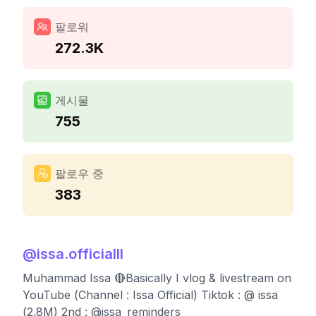
팔로워
272.3K
게시물
755
팔로우 중
383
@
issa.officialll
Muhammad Issa 🔴Basically I vlog & livestream on
YouTube (Channel : Issa Official) Tiktok : @ issa
(2.8M) 2nd : @issa_reminders