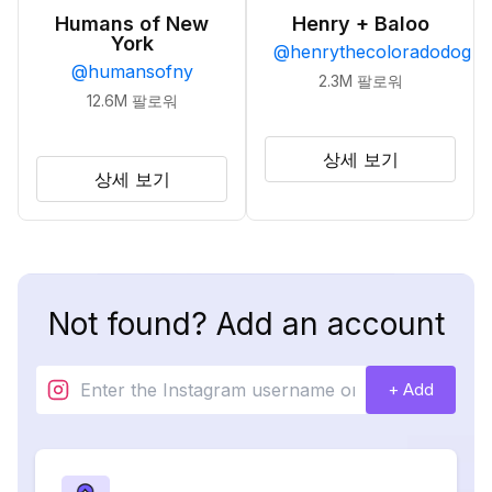
Humans of New
Henry + Baloo
York
@
henrythecoloradodog
@
humansofny
2.3M
팔로워
12.6M
팔로워
상세 보기
상세 보기
Not found? Add an account
+ Add