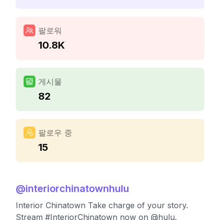
팔로워
10.8K
게시물
82
팔로우 중
15
@
interiorchinatownhulu
Interior Chinatown Take charge of your story.
Stream #InteriorChinatown now on @hulu.