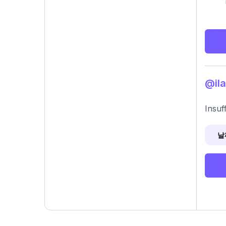
@il
Insuf
날