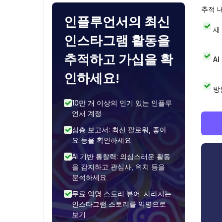
추적 
인플루언서의 최신
새
인스타그램 활동을
추적하고 가십을 확
A
인하세요!
방
10만 개 이상의 인기 있는 인플루
언서 계정
심층 보고서: 최신 팔로워, 좋아
요 등을 확인하세요
AI 기반 통찰력: 의심스러운 활동
을 감지하고 관심사, 위치 등을
분석하세요
무료 익명 스토리 뷰어: 사라지는
인스타그램 스토리를 익명으로
보기