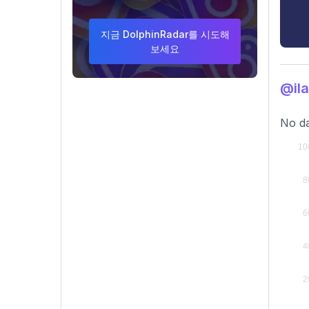
지금 DolphinRadar를 시도해
보세요
@il
No da