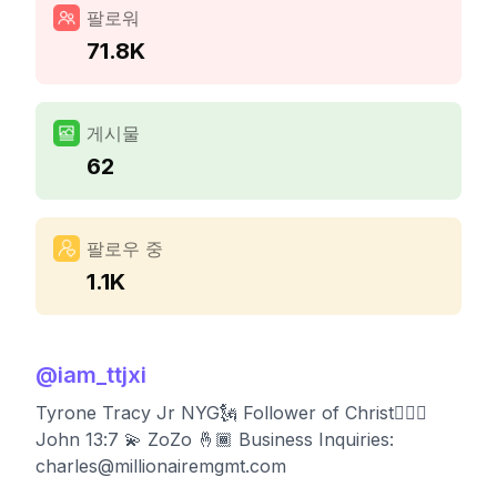
팔로워
71.8K
게시물
62
팔로우 중
1.1K
@
iam_ttjxi
Tyrone Tracy Jr NYG🗽 Follower of Christ🧘🏾‍♂️
John 13:7 💫 ZoZo 🤞🏾 Business Inquiries:
charles@millionairemgmt.com