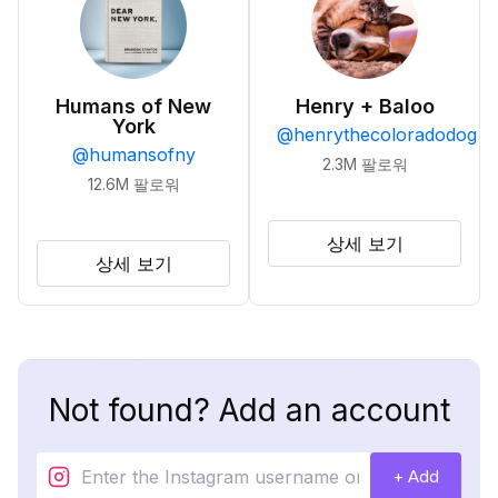
Humans of New
Henry + Baloo
York
@
henrythecoloradodog
@
humansofny
2.3M
팔로워
12.6M
팔로워
상세 보기
상세 보기
Not found? Add an account
+ Add