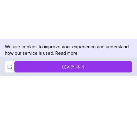
We use cookies to improve your experience and understand
how our service is used.
Read more
Not Now
Accept
계정 추가
DolphinRadar
궁극적인 인스타그램 활동 추적기