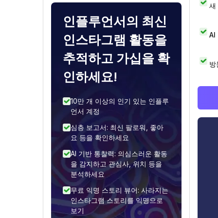
새
인플루언서의 최신
A
인스타그램 활동을
추적하고 가십을 확
방
인하세요!
10만 개 이상의 인기 있는 인플루
언서 계정
심층 보고서: 최신 팔로워, 좋아
요 등을 확인하세요
AI 기반 통찰력: 의심스러운 활동
을 감지하고 관심사, 위치 등을
분석하세요
무료 익명 스토리 뷰어: 사라지는
인스타그램 스토리를 익명으로
보기