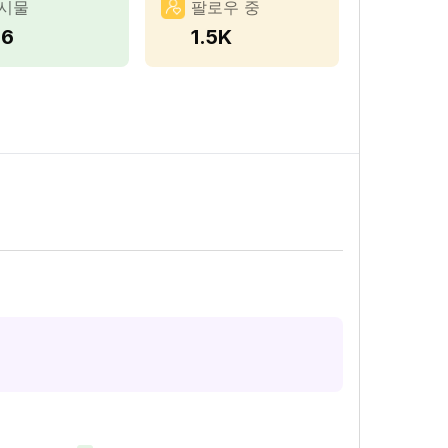
시물
팔로우 중
76
1.5K