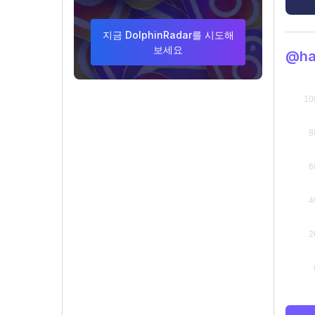
지금 DolphinRadar를 시도해
보세요
@ha