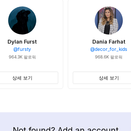
Dylan Furst
Dania Farhat
@
fursty
@
decor_for_kids
964.3K
팔로워
968.6K
팔로워
상세 보기
상세 보기
Not found? Add an account