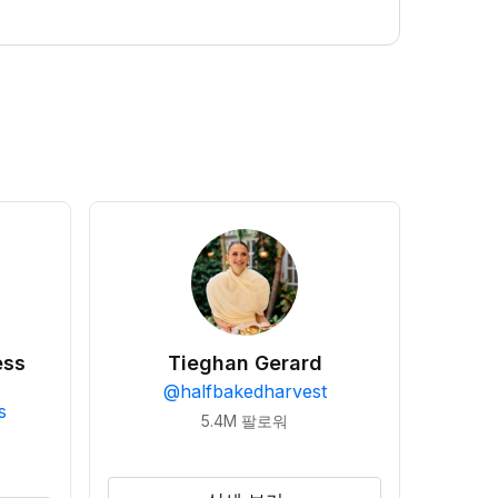
ess
Tieghan Gerard
@
halfbakedharvest
s
5.4M
팔로워