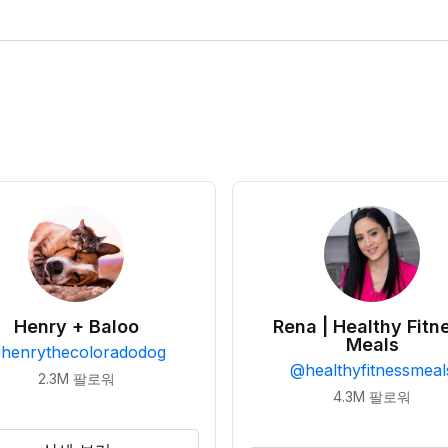
Henry + Baloo
Rena | Healthy Fitn
Meals
@
henrythecoloradodog
@
healthyfitnessmeal
2.3M
팔로워
4.3M
팔로워