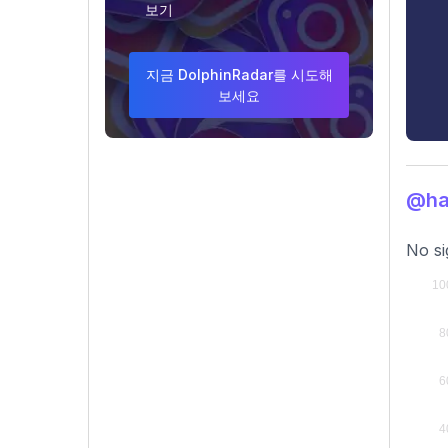
보기
지금 DolphinRadar를 시도해
보세요
@ha
No si