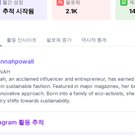
월간 성장
팔로워
게
추적 시작됨
2.1K
1
활동 인사이트
팔로워 증가
역사적 통계
annahpowall
NAH
h, an acclaimed influencer and entrepreneur, has earned 
in sustainable fashion. Featured in major magazines, her b
nnovative approach. Born into a family of eco-activists, she 
try shifts towards sustainability.
tagram 활동 추적