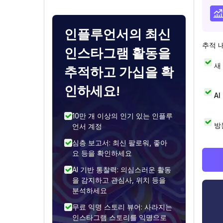
인플루언서의 최신
추적 
인스타그램 활동을
새
추적하고 가십을 확
인하세요!
A
10만 개 이상의 인기 있는 인플루
방
언서 계정
심층 보고서: 최신 팔로워, 좋아
요 등을 확인하세요
AI 기반 통찰력: 의심스러운 활동
을 감지하고 관심사, 위치 등을
분석하세요
무료 익명 스토리 뷰어: 사라지는
인스타그램 스토리를 익명으로