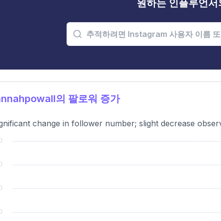
원하는 인플루언서
nnahpowall의 팔로워 증가
gnificant change in follower number; slight decrease obser