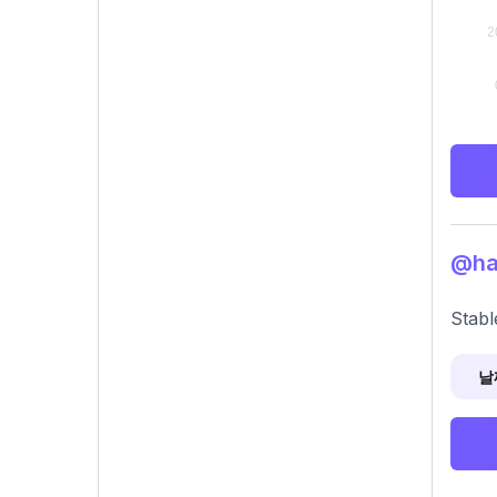
@ha
Stabl
날