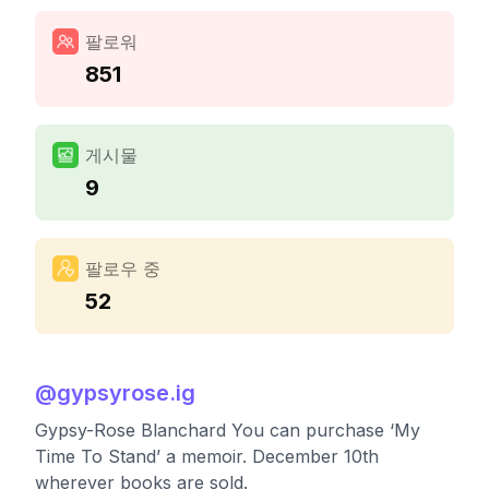
팔로워
851
게시물
9
팔로우 중
52
@
gypsyrose.ig
Gypsy-Rose Blanchard You can purchase ‘My
Time To Stand’ a memoir. December 10th
wherever books are sold.