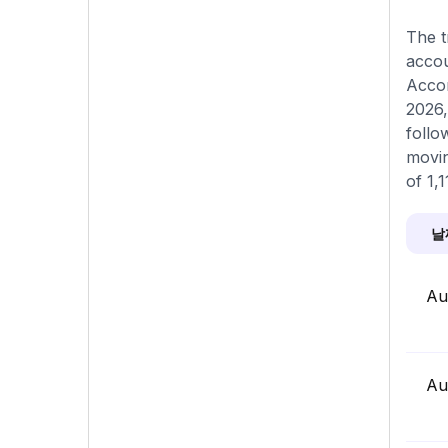
The t
accou
Accor
2026,
follo
movin
of 1,
날
Au
Au