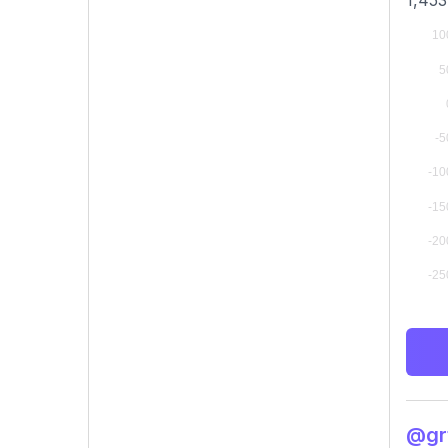
1,453
@gr