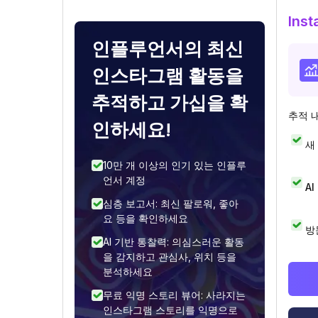
Ins
인플루언서의 최신
인스타그램 활동을
추적하고 가십을 확
추적 
인하세요!
새
10만 개 이상의 인기 있는 인플루
언서 계정
A
심층 보고서: 최신 팔로워, 좋아
요 등을 확인하세요
방
AI 기반 통찰력: 의심스러운 활동
을 감지하고 관심사, 위치 등을
분석하세요
무료 익명 스토리 뷰어: 사라지는
인스타그램 스토리를 익명으로