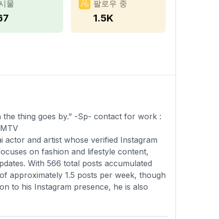
시물
팔로우 중
67
1.5K
he thing goes by.” -Sp- contact for work :
MTV
actor and artist whose verified Instagram
focuses on fashion and lifestyle content,
updates. With 566 total posts accumulated
 of approximately 1.5 posts per week, though
tion to his Instagram presence, he is also