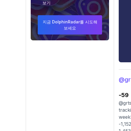
보기
지금 DolphinRadar를 시도해
보세요
@g
-59
@grts
track
weekl
-1,15