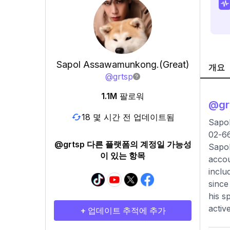
Sapol Assawamunkong.(Great)
개요
@
grtsp
1.1M
팔로워
@
gr
18 몇 시간 전 업데이트됨
Sapol
02-6
@grtsp 다른 플랫폼의 계정일 가능성
Sapol
이 있는 항목
accou
inclu
since
his s
activ
+ 업데이트 추적에 추가