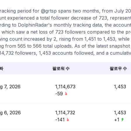
racking period for @grtsp spans two months, from July 20
nt experienced a total follower decrease of 723, represent
ding to DolphinRadar's monthly tracking data, the accoun
 which saw a net loss of 723 followers compared to the pr
wing count increased by 2, rising from 1,451 to 1,453, while
g from 565 to 566 total uploads. As of the latest snapshot i
114,732 followers, 1,453 accounts followed, and a cumulativ
짜
팔로워 수
팔로우 수
g 7, 2026
1,114,673
1,453
-59
g 6, 2026
1,114,732
1,453
-141
+1