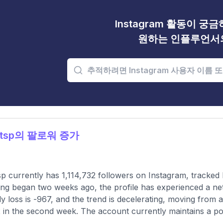
Instagram 활동이 궁
원하는 인플루언서
rtsp의 팔로워 증가
p currently has 1,114,732 followers on Instagram, tracked
ing began two weeks ago, the profile has experienced a ne
y loss is -967, and the trend is decelerating, moving from a 
2 in the second week. The account currently maintains a po