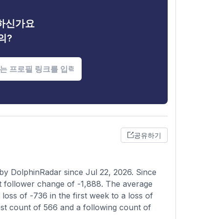
금하신가요
의?
공유하기
 by DolphinRadar since Jul 22, 2026. Since
t follower change of -1,888. The average
loss of -736 in the first week to a loss of
st count of 566 and a following count of