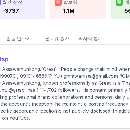
월간 성장
팔로워
게
-3737
1.1M
5
활동 인사이트
팔로워 증가
역사적 통계
tsp
 Assawamunkong.(Great) "People change their mind when t
699079 , 0919146566(P'Yui)
gmmtvartists@gmail.com
#GM
 Assawamunkong, known professionally as Great, is a Thai 
nt, @grtsp, has 1,114,702 followers. His content primarily 
ding professional brand collaborations and personal daily 
 the account's inception, he maintains a posting frequency
pecific geographic location is not publicly disclosed. In addi
e on YouTube.