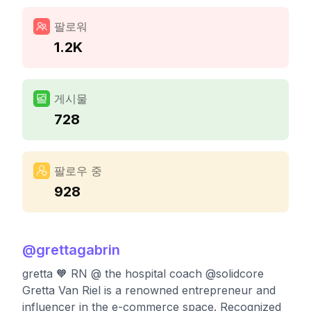
팔로워
1.2K
게시물
728
팔로우 중
928
@
grettagabrin
gretta 🧡 RN @ the hospital coach @solidcore
Gretta Van Riel is a renowned entrepreneur and
influencer in the e-commerce space. Recognized