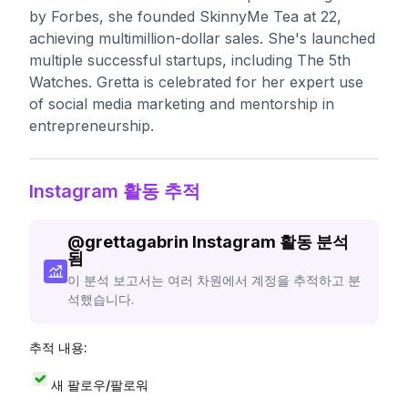
by Forbes, she founded SkinnyMe Tea at 22,
achieving multimillion-dollar sales. She's launched
multiple successful startups, including The 5th
Watches. Gretta is celebrated for her expert use
of social media marketing and mentorship in
entrepreneurship.
Instagram 활동 추적
@
grettagabrin
Instagram 활동 분석
됨
이 분석 보고서는 여러 차원에서 계정을 추적하고 분
석했습니다.
추적 내용:
새 팔로우/팔로워