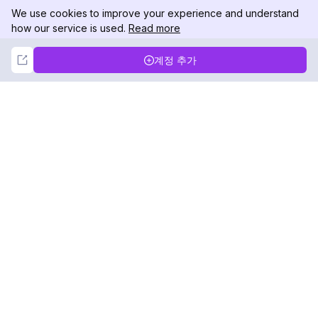
We use cookies to improve your experience and understand
how our service is used.
Read more
Not Now
Accept
계정 추가
DolphinRadar
궁극적인 인스타그램 활동 추적기
팔로우하기
제품
자료
분석 샘플
변경 로그
가격
블로그