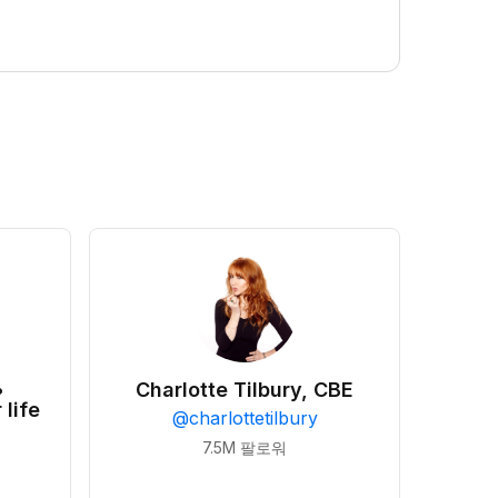
•
Charlotte Tilbury, CBE
 life
@
charlottetilbury
7.5M
팔로워