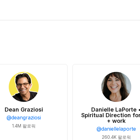
Dean Graziosi
Danielle LaPorte 
Spiritual Direction for
@
deangraziosi
+ work
1.4M
팔로워
@
daniellelaporte
260.4K
팔로워