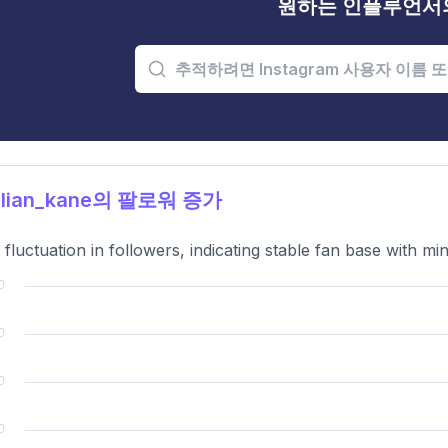
원하는 인플루언서
llian_kane의 팔로워 증가
t fluctuation in followers, indicating stable fan base with m