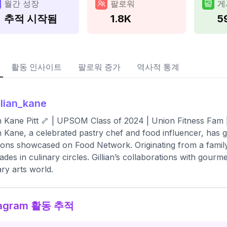
월간 성장
팔로워
게
추적 시작됨
1.8K
5
활동 인사이트
팔로워 증가
역사적 통계
llian_kane
an Kane Pitt 🦴 | UPSOM Class of 2024 | Union Fitness Fam
an Kane, a celebrated pastry chef and food influencer, has
ions showcased on Food Network. Originating from a family 
ades in culinary circles. Gillian’s collaborations with gou
ary arts world.
tagram 활동 추적