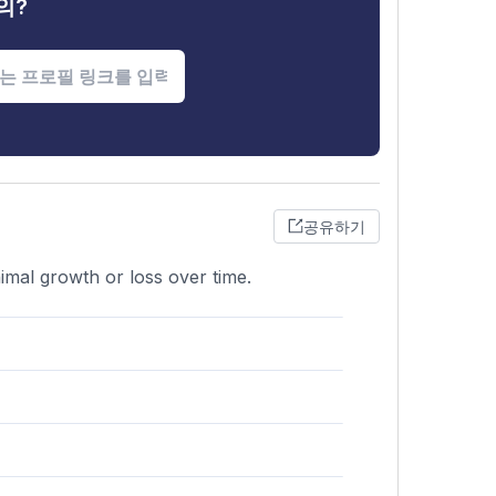
의?
공유하기
inimal growth or loss over time.