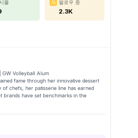
시물
팔로우 중
9
2.3K
 | GW Volleyball Alum
 gained fame through her innovative dessert
of chefs, her patisserie line has earned
rmet brands have set benchmarks in the