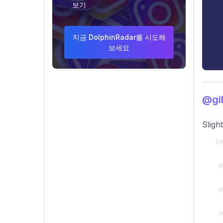
보기
지금 DolphinRadar를 시도해
보세요
@gi
Sligh