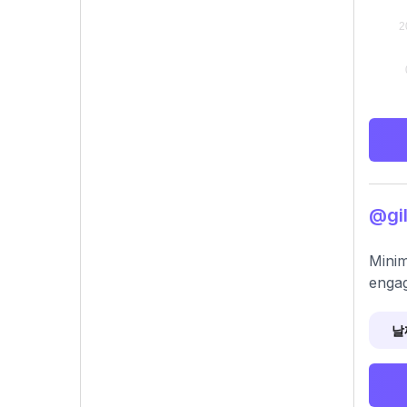
@gi
Minim
engag
날