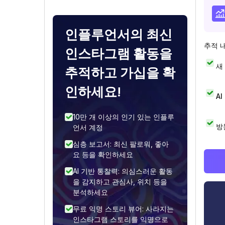
인플루언서의 최신
추적 
인스타그램 활동을
새
추적하고 가십을 확
인하세요!
A
10만 개 이상의 인기 있는 인플루
방
언서 계정
심층 보고서: 최신 팔로워, 좋아
요 등을 확인하세요
AI 기반 통찰력: 의심스러운 활동
을 감지하고 관심사, 위치 등을
분석하세요
무료 익명 스토리 뷰어: 사라지는
인스타그램 스토리를 익명으로