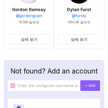
Gordon Ramsay
Dylan Furst
@
gordongram
@
fursty
19.5M
팔로워
964.3K
팔로워
상세 보기
상세 보기
Not found? Add an account
+ Add