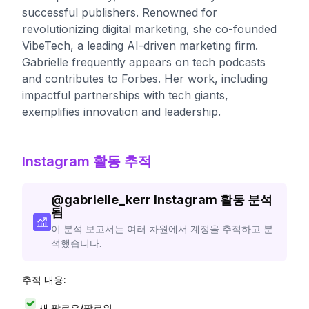
successful publishers. Renowned for
revolutionizing digital marketing, she co-founded
VibeTech, a leading AI-driven marketing firm.
Gabrielle frequently appears on tech podcasts
and contributes to Forbes. Her work, including
impactful partnerships with tech giants,
exemplifies innovation and leadership.
Instagram 활동 추적
@
gabrielle_kerr
Instagram 활동 분석
됨
이 분석 보고서는 여러 차원에서 계정을 추적하고 분
석했습니다.
추적 내용:
새 팔로우/팔로워