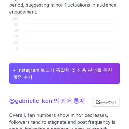
period, suggesting minor fluctuations in audience
engagement.
+ Instagram 보고서 통찰력 및 심층 분석을 위한
계정 추가
@gabrielle_kerr의 과거 통계
공유하기
Overall, fan numbers show minor decreases,
followers tend to stagnate and post frequency is