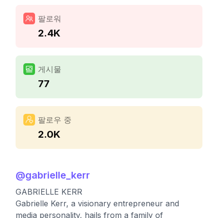
팔로워
2.4K
게시물
77
팔로우 중
2.0K
@
gabrielle_kerr
GABRIELLE KERR
Gabrielle Kerr, a visionary entrepreneur and
media personality, hails from a family of