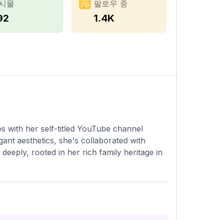
시물
팔로우 중
92
1.4K
s with her self-titled YouTube channel
ant aesthetics, she's collaborated with
eeply, rooted in her rich family heritage in