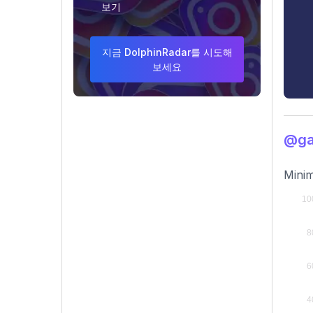
보기
지금 DolphinRadar를 시도해
보세요
@ga
Minim