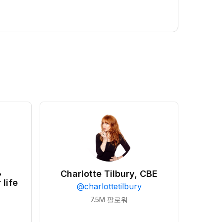
•
Charlotte Tilbury, CBE
 life
@
charlottetilbury
7.5M
팔로워