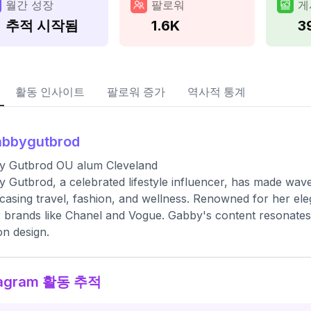
월간 성장
팔로워
게
추적 시작됨
1.6K
3
활동 인사이트
팔로워 증가
역사적 통계
abbygutbrod
y Gutbrod OU alum Cleveland
 Gutbrod, a celebrated lifestyle influencer, has made wave
asing travel, fashion, and wellness. Renowned for her eleg
 brands like Chanel and Vogue. Gabby's content resonates d
on design.
tagram 활동 추적