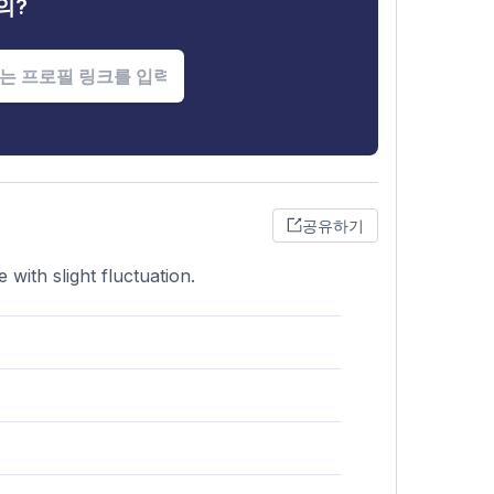
의?
공유하기
with slight fluctuation.