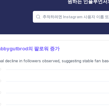
원하는 인플루언서
bbygutbrod의 팔로워 증가
al decline in followers observed, suggesting stable fan base 