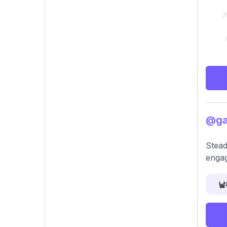
@ga
Stead
engag
날