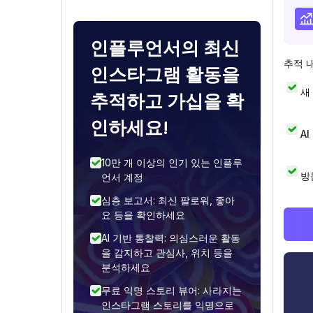
인플루언서의 최신
추적 
인스타그램 활동을
새
추적하고 가십을 확
인하세요!
A
10만 개 이상의 인기 있는 인플루
방
언서 계정
심층 보고서: 최신 팔로워, 좋아
요 등을 확인하세요
AI 기반 통찰력: 의심스러운 활동
을 감지하고 관심사, 위치 등을
분석하세요
무료 익명 스토리 뷰어: 사라지는
인스타그램 스토리를 익명으로