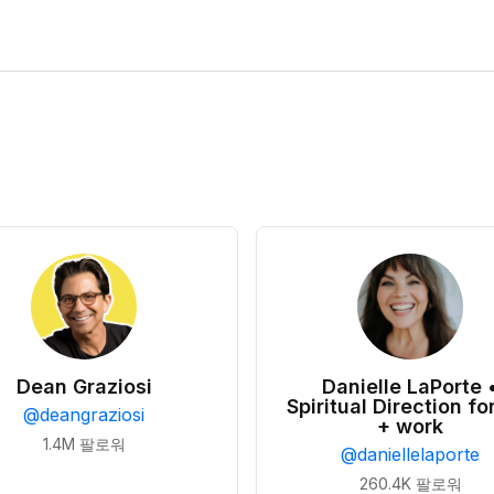
Dean Graziosi
Danielle LaPorte 
Spiritual Direction for
@
deangraziosi
+ work
1.4M
팔로워
@
daniellelaporte
260.4K
팔로워