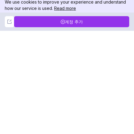
We use cookies to improve your experience and understand
how our service is used.
Read more
Not Now
Accept
계정 추가
DolphinRadar
궁극적인 인스타그램 활동 추적기
팔로우하기
제품
자료
분석 샘플
변경 로그
가격
블로그