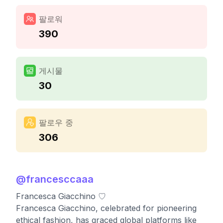
팔로워
390
게시물
30
팔로우 중
306
@
francesccaaa
Francesca Giacchino ♡
Francesca Giacchino, celebrated for pioneering
ethical fashion, has graced global platforms like