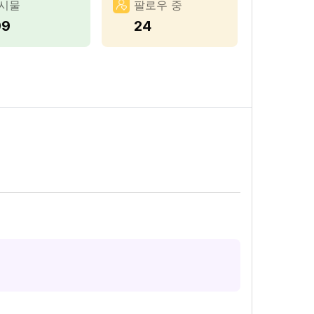
시물
팔로우 중
99
24