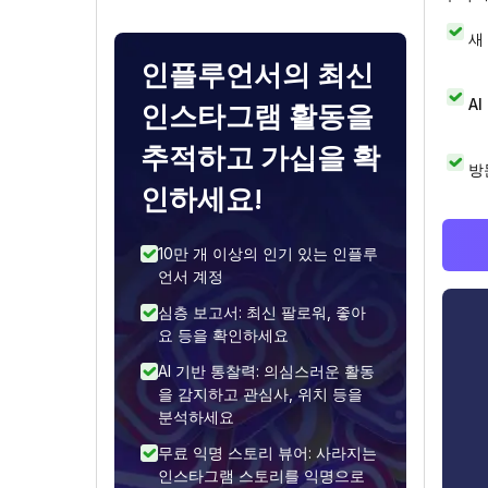
새
인플루언서의 최신
A
인스타그램 활동을
추적하고 가십을 확
방
인하세요!
10만 개 이상의 인기 있는 인플루
언서 계정
심층 보고서: 최신 팔로워, 좋아
요 등을 확인하세요
AI 기반 통찰력: 의심스러운 활동
을 감지하고 관심사, 위치 등을
분석하세요
무료 익명 스토리 뷰어: 사라지는
인스타그램 스토리를 익명으로