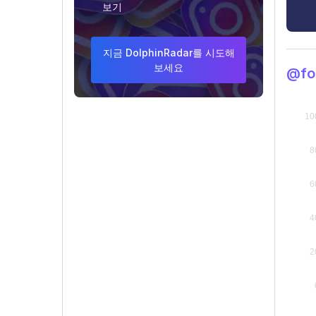
보기
지금 DolphinRadar를 시도해
보세요
@fo