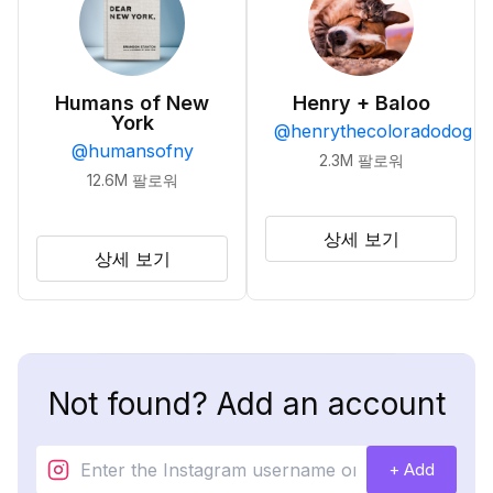
Humans of New
Henry + Baloo
York
@
henrythecoloradodog
@
humansofny
2.3M
팔로워
12.6M
팔로워
상세 보기
상세 보기
Not found? Add an account
+ Add