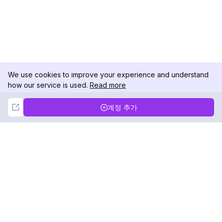
We use cookies to improve your experience and understand
how our service is used.
Read more
Not Now
Accept
계정 추가
DolphinRadar
궁극적인 인스타그램 활동 추적기
팔로우하기