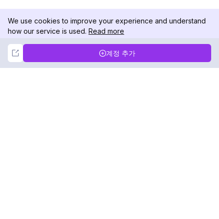
We use cookies to improve your experience and understand
how our service is used.
Read more
Not Now
Accept
계정 추가
DolphinRadar
궁극적인 인스타그램 활동 추적기
팔로우하기
제품
자료
분석 샘플
변경 로그