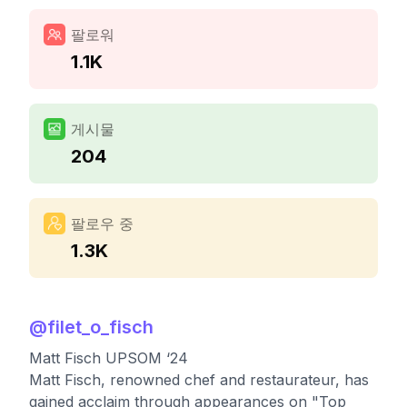
팔로워
1.1K
게시물
204
팔로우 중
1.3K
@
filet_o_fisch
Matt Fisch UPSOM ‘24
Matt Fisch, renowned chef and restaurateur, has
gained acclaim through appearances on "Top