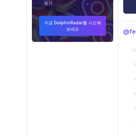
보기
지금 DolphinRadar를 시도해
보세요
@fe