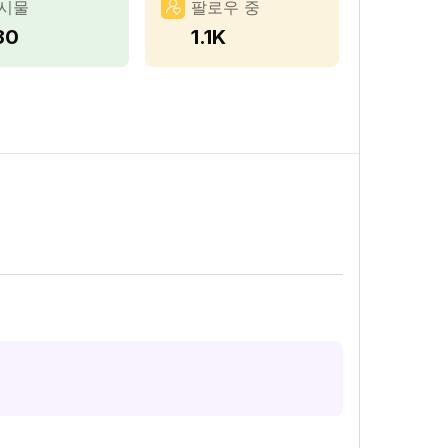
시물
팔로우 중
30
1.1K