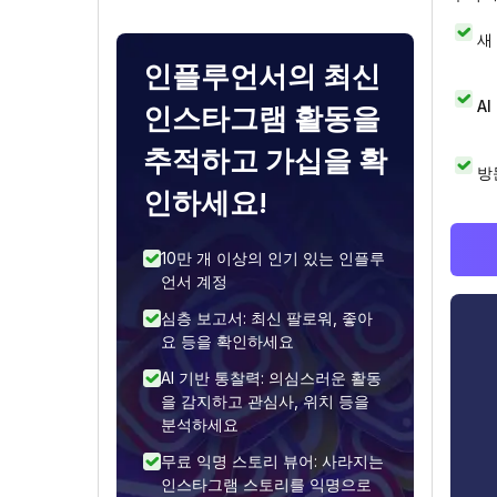
새
인플루언서의 최신
A
인스타그램 활동을
추적하고 가십을 확
방
인하세요!
10만 개 이상의 인기 있는 인플루
언서 계정
심층 보고서: 최신 팔로워, 좋아
요 등을 확인하세요
AI 기반 통찰력: 의심스러운 활동
을 감지하고 관심사, 위치 등을
분석하세요
무료 익명 스토리 뷰어: 사라지는
인스타그램 스토리를 익명으로