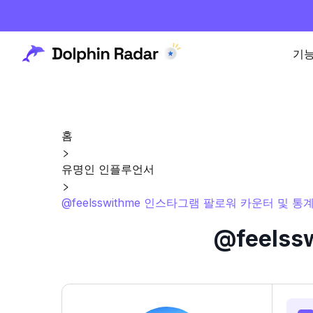
기
홈
유명인 인플루언서
@feelsswithme 인스타그램 팔로워 카운터 및 통
@feels