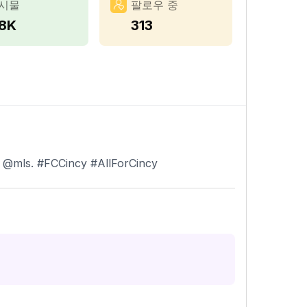
시물
팔로우 중
.8K
313
in @mls. #FCCincy #AllForCincy