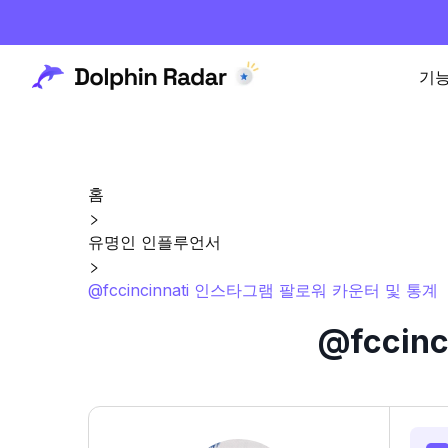
기
홈
유명인 인플루언서
@fccincinnati 인스타그램 팔로워 카운터 및 통계
@fcci