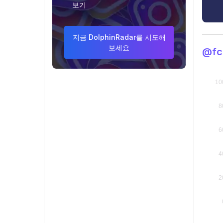
보기
지금 DolphinRadar를 시도해
보세요
@fc