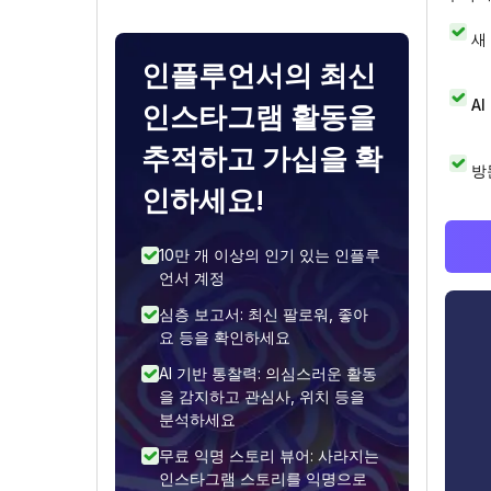
새
인플루언서의 최신
A
인스타그램 활동을
추적하고 가십을 확
방
인하세요!
10만 개 이상의 인기 있는 인플루
언서 계정
심층 보고서: 최신 팔로워, 좋아
요 등을 확인하세요
AI 기반 통찰력: 의심스러운 활동
을 감지하고 관심사, 위치 등을
분석하세요
무료 익명 스토리 뷰어: 사라지는
인스타그램 스토리를 익명으로