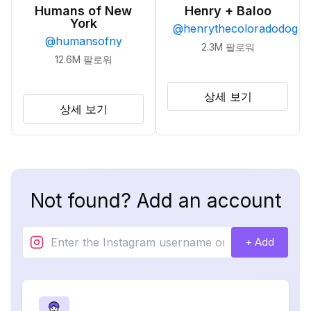
Humans of New
Henry + Baloo
York
@
henrythecoloradodog
@
humansofny
2.3M
팔로워
12.6M
팔로워
상세 보기
상세 보기
Not found? Add an account
+ Add