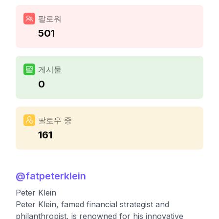
팔로워
501
게시물
0
팔로우 중
161
@
fatpeterklein
Peter Klein
Peter Klein, famed financial strategist and
philanthropist, is renowned for his innovative