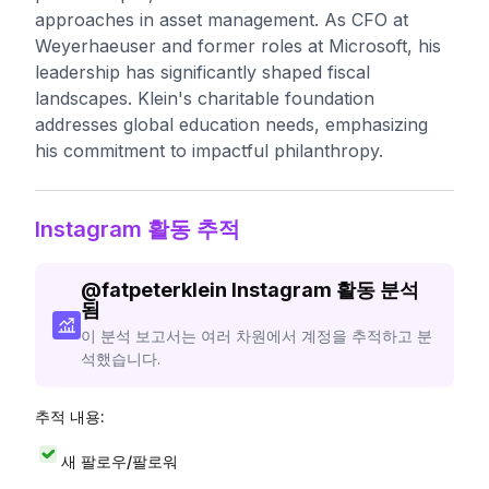
approaches in asset management. As CFO at
Weyerhaeuser and former roles at Microsoft, his
leadership has significantly shaped fiscal
landscapes. Klein's charitable foundation
addresses global education needs, emphasizing
his commitment to impactful philanthropy.
Instagram 활동 추적
@
fatpeterklein
Instagram 활동 분석
됨
이 분석 보고서는 여러 차원에서 계정을 추적하고 분
석했습니다.
추적 내용:
새 팔로우/팔로워