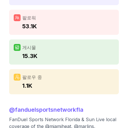
팔로워
53.1K
게시물
15.3K
팔로우 중
1.1K
@
fanduelsportsnetworkfla
FanDuel Sports Network Florida & Sun Live local
coverage of the @miamiheat, @marlins,