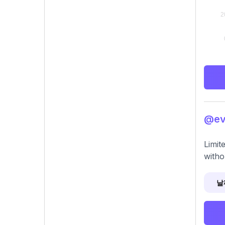
@ev
Limit
witho
날