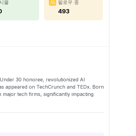
시물
팔로우 중
0
493
Under 30 honoree, revolutionized AI
 has appeared on TechCrunch and TEDx. Born
 major tech firms, significantly impacting