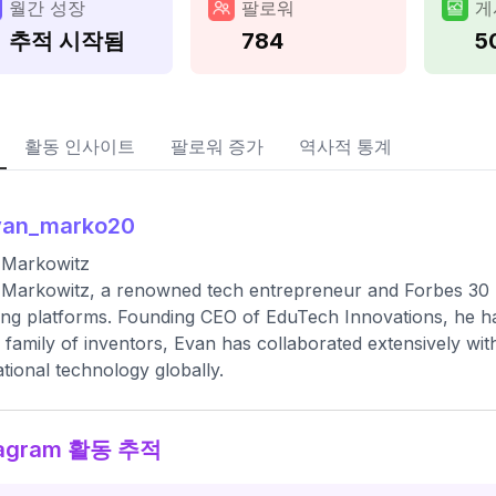
월간 성장
팔로워
게
추적 시작됨
784
5
활동 인사이트
팔로워 증가
역사적 통계
van_marko20
 Markowitz
Markowitz, a renowned tech entrepreneur and Forbes 30 
ing platforms. Founding CEO of EduTech Innovations, he
a family of inventors, Evan has collaborated extensively with
tional technology globally.
tagram 활동 추적