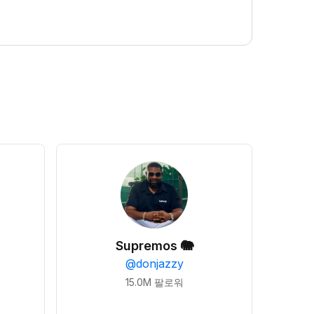
Supremos 🐘
@
donjazzy
15.0M
팔로워