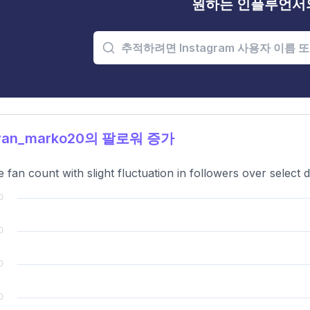
원하는 인플루언서
an_marko20의 팔로워 증가
e fan count with slight fluctuation in followers over select d