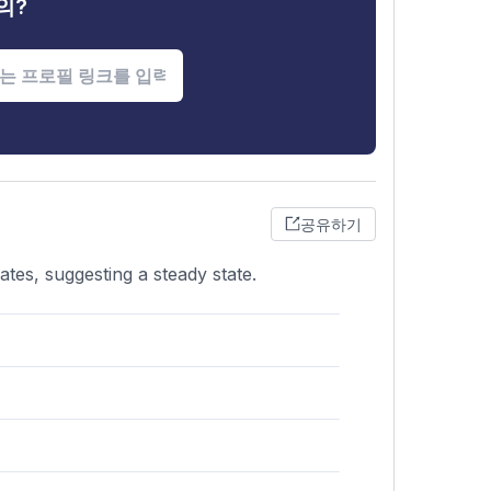
의?
공유하기
ates, suggesting a steady state.