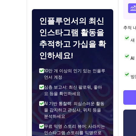
인플루언서의 최신
추적 
인스타그램 활동을
새
추적하고 가십을 확
인하세요!
A
10만 개 이상의 인기 있는 인플루
방
언서 계정
심층 보고서: 최신 팔로워, 좋아
요 등을 확인하세요
AI 기반 통찰력: 의심스러운 활동
을 감지하고 관심사, 위치 등을
분석하세요
무료 익명 스토리 뷰어: 사라지는
인스타그램 스토리를 익명으로