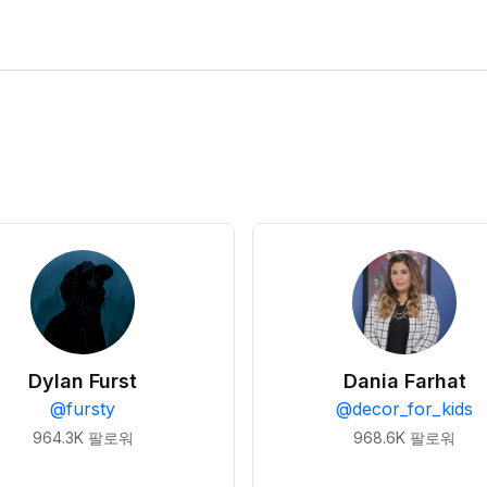
Dylan Furst
Dania Farhat
@
fursty
@
decor_for_kids
964.3K
팔로워
968.6K
팔로워