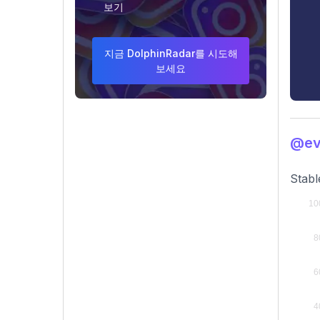
보기
지금 DolphinRadar를 시도해
보세요
@ev
Stabl